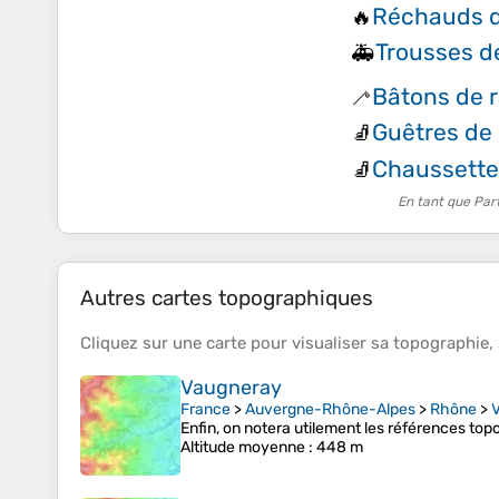
Réchauds 
🔥
Trousses d
🚑
Bâtons de 
🦯
Guêtres de
🧦
Chaussette
🧦
En tant que Par
Autres cartes topographiques
Cliquez sur une
carte
pour visualiser sa
topographie
,
Vaugneray
France
>
Auvergne-Rhône-Alpes
>
Rhône
>
Enfin, on notera utilement les références t
Altitude moyenne
: 448 m