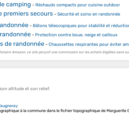
de camping
-
Réchauds compacts pour cuisine outdoor
e premiers secours
-
Sécurité et soins en randonnée
randonnée
-
Bâtons télescopiques pour stabilité et réduction
 randonnée
-
Protection contre boue, neige et cailloux
s de randonnée
-
Chaussettes respirantes pour éviter am
tenaire Amazon, ce site perçoit une commission sur les achats éligibles sans su
 son
altitude
et son
relief
.
Vaugneray
opographique à la commune dans le fichier topographique de Marguerite