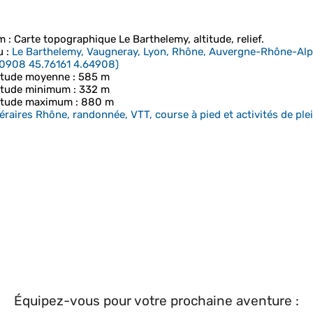
m
: Carte topographique
Le Barthelemy
, altitude, relief.
u
:
Le Barthelemy, Vaugneray, Lyon, Rhône, Auvergne-Rhône-Alpe
0908 45.76161 4.64908
)
itude moyenne
: 585 m
itude minimum
: 332 m
itude maximum
: 880 m
néraires Rhône, randonnée, VTT, course à pied et activités de plei
Équipez-vous pour votre prochaine aventure :