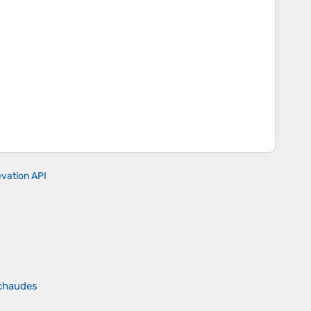
evation API
 chaudes