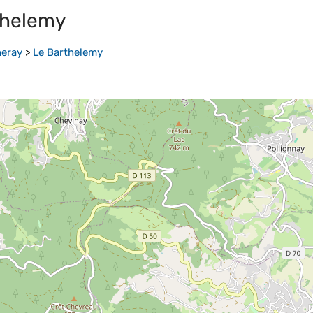
thelemy
eray
>
Le Barthelemy