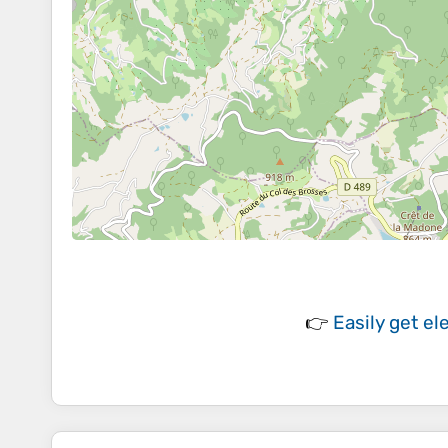
👉
Easily
get el