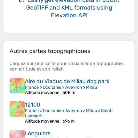
GeoTIFF and KML formats
using
Elevation API
Autres cartes topographiques
Cliquez sur une
carte
pour visualiser sa
topographie
,
son
altitude
et son
relief
.
Aire du Viaduc de Millau dog park
France
>
Occitanie
>
Aveyron
>
Millau
Altitude moyenne
: 508 m
12100
France
>
Occitanie
>
Aveyron
>
Millau
>
Saint-
Lambert
Altitude moyenne
: 696 m
Longuiers