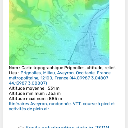
Nom
: Carte topographique
Prignolles
, altitude, relief.
Lieu
:
Prignolles, Millau, Aveyron, Occitanie, France
métropolitaine, 12100, France
(
44.09987 3.04807
44.13987 3.08807
)
Altitude moyenne
: 531 m
Altitude minimum
: 353 m
Altitude maximum
: 885 m
Itinéraires Aveyron, randonnée, VTT, course à pied et
activités de plein air
👉
Easily
get elevation data in JSON,