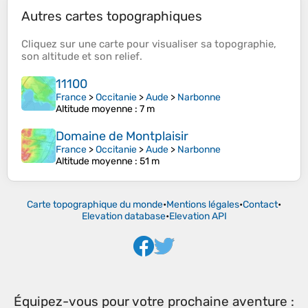
Autres cartes topographiques
Cliquez sur une
carte
pour visualiser sa
topographie
,
son
altitude
et son
relief
.
11100
France
>
Occitanie
>
Aude
>
Narbonne
Altitude moyenne
: 7 m
Domaine de Montplaisir
France
>
Occitanie
>
Aude
>
Narbonne
Altitude moyenne
: 51 m
Carte topographique du monde
•
Mentions légales
•
Contact
•
Elevation database
•
Elevation API
Équipez-vous pour votre prochaine aventure :