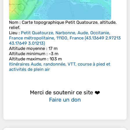
Nom
: Carte topographique
Petit Quatourze
, altitude,
relief.
Lieu
:
Petit Quatourze, Narbonne, Aude, Occitanie,
France métropolitaine, 11100, France
(
43.13649 2.97213
43.17649 3.01213
)
Altitude moyenne
: 17 m
Altitude minimum
: -3 m
Altitude maximum
: 103 m
Itinéraires Aude, randonnée, VTT, course à pied et
activités de plein air
Merci de soutenir ce site ❤️
Faire un don