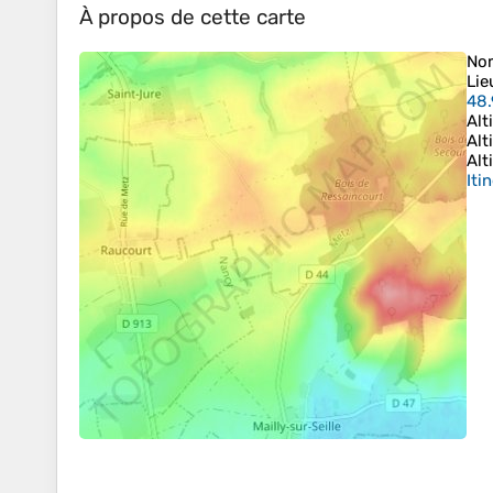
À propos de cette carte
No
Lie
48.
Alt
Alt
Alt
Iti