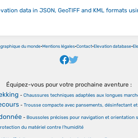
evation data in JSON, GeoTIFF and KML formats
us
ographique du monde
•
Mentions légales
•
Contact
•
Elevation database
•
El
Équipez-vous pour votre prochaine aventure :
ekking
-
Chaussures techniques adaptées aux longues marches
Secours
-
Trousse compacte avec pansements, désinfectant et
ndonnée
-
Boussoles précises pour navigation et orientation s
rotection du matériel contre l’humidité