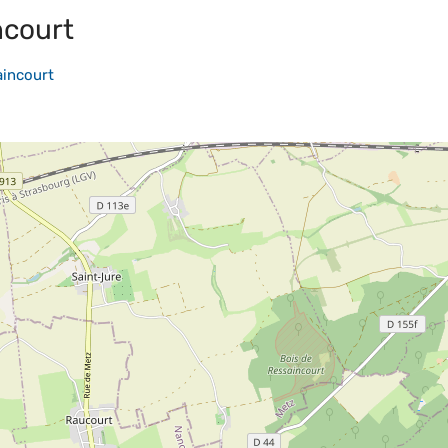
ncourt
incourt