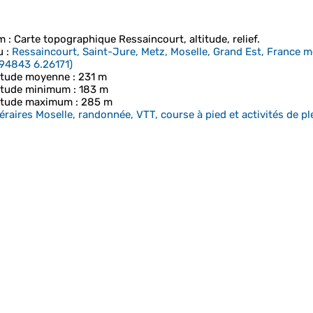
m
: Carte topographique
Ressaincourt
, altitude, relief.
u
:
Ressaincourt, Saint-Jure, Metz, Moselle, Grand Est, France m
94843 6.26171
)
itude moyenne
: 231 m
itude minimum
: 183 m
itude maximum
: 285 m
néraires Moselle, randonnée, VTT, course à pied et activités de ple