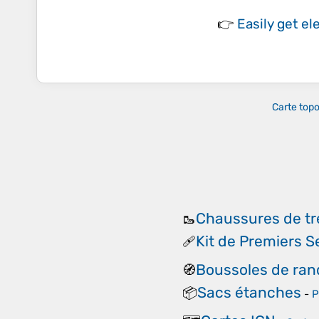
👉
Easily
get el
Carte top
Chaussures de tr
🥾
Kit de Premiers 
🩹
Boussoles de ra
🧭
Sacs étanches
📦
-
P