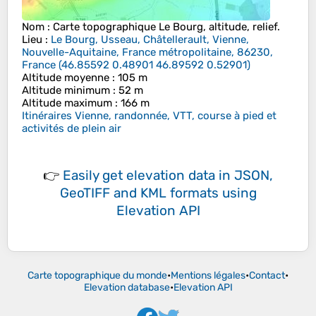
Nom
: Carte topographique
Le Bourg
, altitude, relief.
Lieu
:
Le Bourg, Usseau, Châtellerault, Vienne,
Nouvelle-Aquitaine, France métropolitaine, 86230,
France
(
46.85592 0.48901 46.89592 0.52901
)
Altitude moyenne
: 105 m
Altitude minimum
: 52 m
Altitude maximum
: 166 m
Itinéraires Vienne, randonnée, VTT, course à pied et
activités de plein air
👉
Easily
get elevation data in JSON,
GeoTIFF and KML formats
using
Elevation API
Carte topographique du monde
•
Mentions légales
•
Contact
•
Elevation database
•
Elevation API