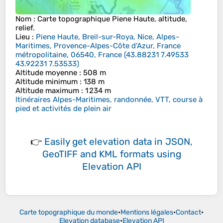
Nom
: Carte topographique
Piene Haute
, altitude,
relief.
Lieu
:
Piene Haute, Breil-sur-Roya, Nice, Alpes-
Maritimes, Provence-Alpes-Côte d'Azur, France
métropolitaine, 06540, France
(
43.88231 7.49533
43.92231 7.53533
)
Altitude moyenne
: 508 m
Altitude minimum
: 138 m
Altitude maximum
: 1 234 m
Itinéraires Alpes-Maritimes, randonnée, VTT, course à
pied et activités de plein air
👉
Easily
get elevation data in JSON,
GeoTIFF and KML formats
using
Elevation API
Carte topographique du monde
•
Mentions légales
•
Contact
•
Elevation database
•
Elevation API