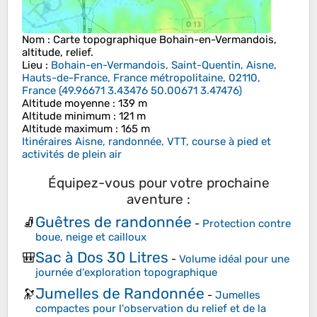
Nom
: Carte topographique
Bohain-en-Vermandois
,
altitude, relief.
Lieu
:
Bohain-en-Vermandois, Saint-Quentin, Aisne,
Hauts-de-France, France métropolitaine, 02110,
France
(
49.96671 3.43476 50.00671 3.47476
)
Altitude moyenne
: 139 m
Altitude minimum
: 121 m
Altitude maximum
: 165 m
Itinéraires Aisne, randonnée, VTT, course à pied et
activités de plein air
Équipez-vous pour votre prochaine
aventure :
Guêtres de randonnée
🧦
-
Protection contre
boue, neige et cailloux
Sac à Dos 30 Litres
🎒
-
Volume idéal pour une
journée d'exploration topographique
Jumelles de Randonnée
🔭
-
Jumelles
compactes pour l'observation du relief et de la