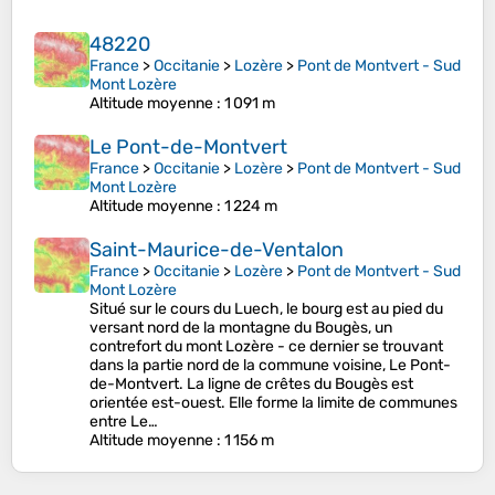
48220
France
>
Occitanie
>
Lozère
>
Pont de Montvert - Sud
Mont Lozère
Altitude moyenne
: 1 091 m
Le Pont-de-Montvert
France
>
Occitanie
>
Lozère
>
Pont de Montvert - Sud
Mont Lozère
Altitude moyenne
: 1 224 m
Saint-Maurice-de-Ventalon
France
>
Occitanie
>
Lozère
>
Pont de Montvert - Sud
Mont Lozère
Situé sur le cours du Luech, le bourg est au pied du
versant nord de la montagne du Bougès, un
contrefort du mont Lozère - ce dernier se trouvant
dans la partie nord de la commune voisine, Le Pont-
de-Montvert. La ligne de crêtes du Bougès est
orientée est-ouest. Elle forme la limite de communes
entre Le…
Altitude moyenne
: 1 156 m