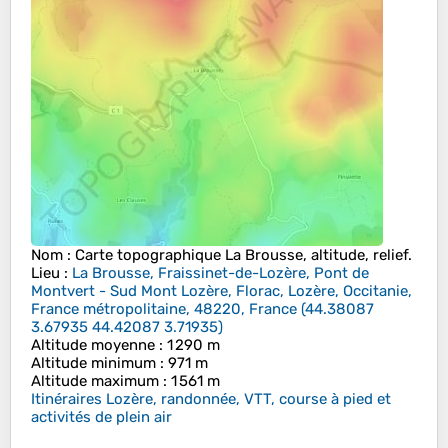
Nom
: Carte topographique
La Brousse
, altitude, relief.
Lieu
:
La Brousse, Fraissinet-de-Lozère, Pont de
Montvert - Sud Mont Lozère, Florac, Lozère, Occitanie,
France métropolitaine, 48220, France
(
44.38087
3.67935 44.42087 3.71935
)
Altitude moyenne
: 1 290 m
Altitude minimum
: 971 m
Altitude maximum
: 1 561 m
Itinéraires Lozère, randonnée, VTT, course à pied et
activités de plein air