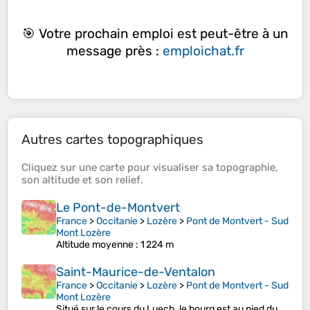
🎯 Votre prochain emploi est peut-être à un
message près :
emploichat.fr
Autres cartes topographiques
Cliquez sur une
carte
pour visualiser sa
topographie
,
son
altitude
et son
relief
.
Le Pont-de-Montvert
France
>
Occitanie
>
Lozère
>
Pont de Montvert - Sud
Mont Lozère
Altitude moyenne
: 1 224 m
Saint-Maurice-de-Ventalon
France
>
Occitanie
>
Lozère
>
Pont de Montvert - Sud
Mont Lozère
Situé sur le cours du Luech, le bourg est au pied du