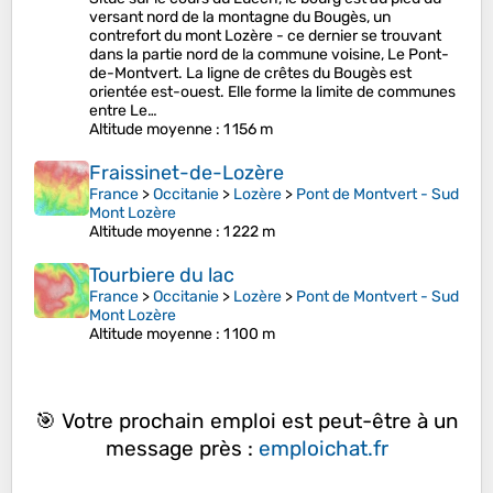
versant nord de la montagne du Bougès, un
contrefort du mont Lozère - ce dernier se trouvant
dans la partie nord de la commune voisine, Le Pont-
de-Montvert. La ligne de crêtes du Bougès est
orientée est-ouest. Elle forme la limite de communes
entre Le…
Altitude moyenne
: 1 156 m
Fraissinet-de-Lozère
France
>
Occitanie
>
Lozère
>
Pont de Montvert - Sud
Mont Lozère
Altitude moyenne
: 1 222 m
Tourbiere du lac
France
>
Occitanie
>
Lozère
>
Pont de Montvert - Sud
Mont Lozère
Altitude moyenne
: 1 100 m
🎯 Votre prochain emploi est peut-être à un
message près :
emploichat.fr