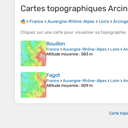
Cartes topographiques
Arci
>
France
>
Auvergne-Rhône-Alpes
>
Loire
>
Arcing
Cliquez sur une
carte
pour visualiser sa
topographie
,
Bouillon
France
>
Auvergne-Rhône-Alpes
>
Loire
>
Ar
Altitude moyenne
: 583 m
Fagot
France
>
Auvergne-Rhône-Alpes
>
Loire
>
Ar
Altitude moyenne
: 509 m
Carte top