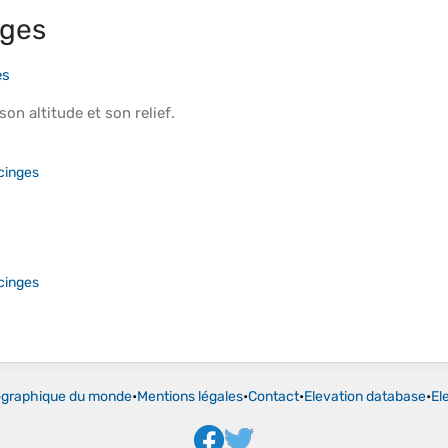
nges
es
 son
altitude
et son
relief
.
cinges
cinges
ographique du monde
•
Mentions légales
•
Contact
•
Elevation database
•
El