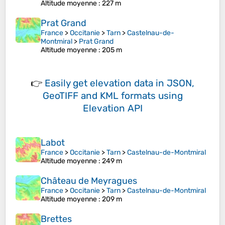
Altitude moyenne
: 227 m
Prat Grand
France
>
Occitanie
>
Tarn
>
Castelnau-de-
Montmiral
>
Prat Grand
Altitude moyenne
: 205 m
👉
Easily
get elevation data in JSON,
GeoTIFF and KML formats
using
Elevation API
Labot
France
>
Occitanie
>
Tarn
>
Castelnau-de-Montmiral
Altitude moyenne
: 249 m
Château de Meyragues
France
>
Occitanie
>
Tarn
>
Castelnau-de-Montmiral
Altitude moyenne
: 209 m
Brettes