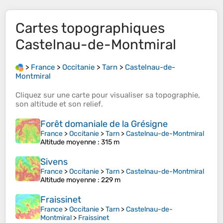
Cartes topographiques
Castelnau-de-Montmiral
>
France
>
Occitanie
>
Tarn
>
Castelnau-de-
Montmiral
Cliquez sur une
carte
pour visualiser sa
topographie
,
son
altitude
et son
relief
.
Forêt domaniale de la Grésigne
France
>
Occitanie
>
Tarn
>
Castelnau-de-Montmiral
Altitude moyenne
: 315 m
Sivens
France
>
Occitanie
>
Tarn
>
Castelnau-de-Montmiral
Altitude moyenne
: 229 m
Fraissinet
France
>
Occitanie
>
Tarn
>
Castelnau-de-
Montmiral
>
Fraissinet