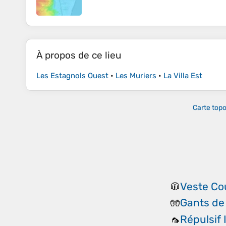
À propos de ce lieu
Les Estagnols Ouest
•
Les Muriers
•
La Villa Est
Carte top
Veste Co
🧥
Gants de
🧤
Répulsif 
🦟