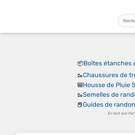
Boîtes étanches 
📦
Chaussures de tr
🥾
Housse de Pluie 
🎒
Semelles de ran
🥾
Guides de rando
📕
En tant que Par