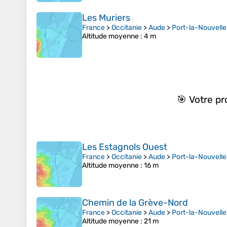
Les Muriers
France
>
Occitanie
>
Aude
>
Port-la-Nouvelle
Altitude moyenne
: 4 m
🎯 Votre p
Les Estagnols Ouest
France
>
Occitanie
>
Aude
>
Port-la-Nouvelle
Altitude moyenne
: 16 m
Chemin de la Grève-Nord
France
>
Occitanie
>
Aude
>
Port-la-Nouvelle
Altitude moyenne
: 21 m