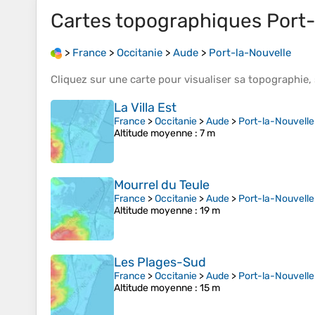
Cartes topographiques
Port-
>
France
>
Occitanie
>
Aude
>
Port-la-Nouvelle
Cliquez sur une
carte
pour visualiser sa
topographie
,
La Villa Est
France
>
Occitanie
>
Aude
>
Port-la-Nouvelle
Altitude moyenne
: 7 m
Mourrel du Teule
France
>
Occitanie
>
Aude
>
Port-la-Nouvelle
Altitude moyenne
: 19 m
Les Plages-Sud
France
>
Occitanie
>
Aude
>
Port-la-Nouvelle
Altitude moyenne
: 15 m