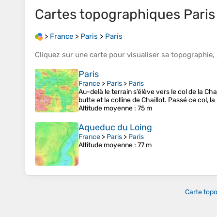
Cartes topographiques
Paris
>
France
>
Paris
>
Paris
Cliquez sur une
carte
pour visualiser sa
topographie
,
Paris
France
>
Paris
>
Paris
Au-delà le terrain s’élève vers le col de la Ch
butte et la colline de Chaillot. Passé ce col, l
Altitude moyenne
: 75 m
Aqueduc du Loing
France
>
Paris
>
Paris
Altitude moyenne
: 77 m
Carte top