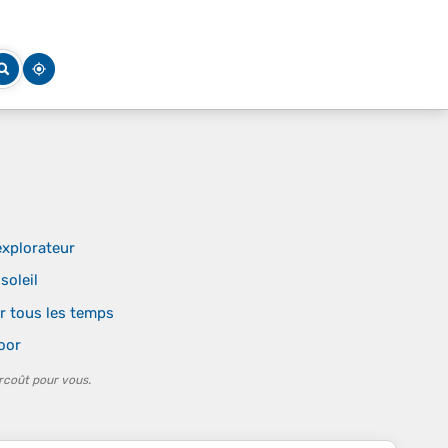
explorateur
soleil
ar tous les temps
oor
rcoût pour vous.