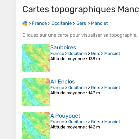
Cartes topographiques
Manc
>
France
>
Occitanie
>
Gers
>
Manciet
Cliquez sur une
carte
pour visualiser sa
topographie
,
Sauboires
France
>
Occitanie
>
Gers
>
Manciet
Altitude moyenne
: 138 m
A l'Enclos
France
>
Occitanie
>
Gers
>
Manciet
Altitude moyenne
: 143 m
A Pouyouet
France
>
Occitanie
>
Gers
>
Manciet
Altitude moyenne
: 142 m