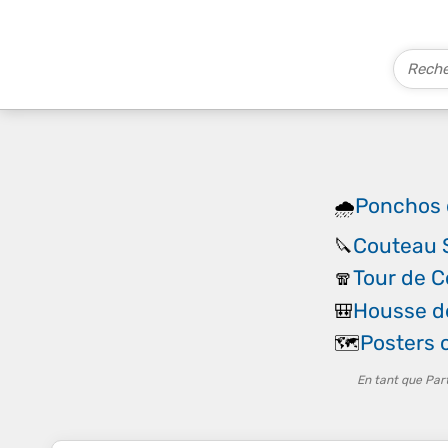
Ponchos 
🌧️
Couteau S
🔪
Tour de C
🧣
Housse de
🎒
Posters 
🗺️
En tant que Par