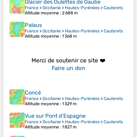
Glacier des Oulettes de Gaube
France
>
Occitanie
>
Hautes-Pyrénées
>
Cauterets
Altitude moyenne
: 2 688 m
Palaus
France
>
Occitanie
>
Hautes-Pyrénées
>
Cauterets
Altitude moyenne
: 1 368 m
Merci de soutenir ce site ❤️
Faire un don
Concé
France
>
Occitanie
>
Hautes-Pyrénées
>
Cauterets
Altitude moyenne
: 1 329 m
Vue sur Pont d'Espagne
France
>
Occitanie
>
Hautes-Pyrénées
>
Cauterets
Altitude moyenne
: 1 827 m