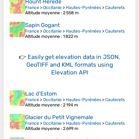
Hount Herede
France
>
Occitanie
>
Hautes-Pyrénées
>
Cauterets
Altitude moyenne
: 2 558 m
Sapin Gogant
France
>
Occitanie
>
Hautes-Pyrénées
>
Cauterets
Altitude moyenne
: 1 822 m
👉
Easily
get elevation data in JSON,
GeoTIFF and KML formats
using
Elevation API
Lac d'Estom
France
>
Occitanie
>
Hautes-Pyrénées
>
Cauterets
Altitude moyenne
: 2 194 m
Glacier du Petit Vignemale
France
>
Occitanie
>
Hautes-Pyrénées
>
Cauterets
Altitude moyenne
: 2 699 m