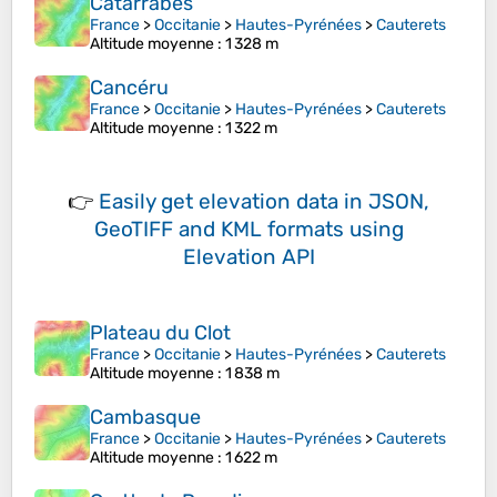
Catarrabes
France
>
Occitanie
>
Hautes-Pyrénées
>
Cauterets
Altitude moyenne
: 1 328 m
Cancéru
France
>
Occitanie
>
Hautes-Pyrénées
>
Cauterets
Altitude moyenne
: 1 322 m
👉
Easily
get elevation data in JSON,
GeoTIFF and KML formats
using
Elevation API
Plateau du Clot
France
>
Occitanie
>
Hautes-Pyrénées
>
Cauterets
Altitude moyenne
: 1 838 m
Cambasque
France
>
Occitanie
>
Hautes-Pyrénées
>
Cauterets
Altitude moyenne
: 1 622 m