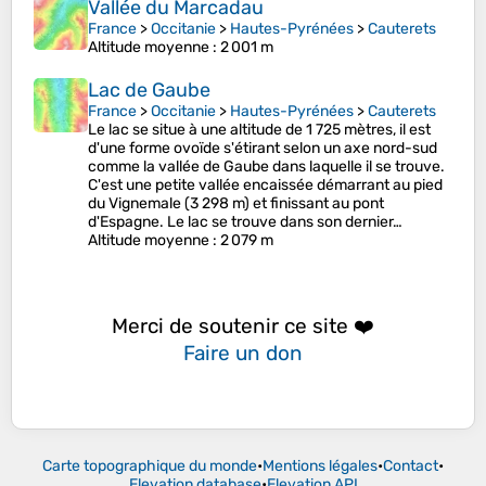
Vallée du Marcadau
France
>
Occitanie
>
Hautes-Pyrénées
>
Cauterets
Altitude moyenne
: 2 001 m
Lac de Gaube
France
>
Occitanie
>
Hautes-Pyrénées
>
Cauterets
Le lac se situe à une altitude de 1 725 mètres, il est
d'une forme ovoïde s'étirant selon un axe nord-sud
comme la vallée de Gaube dans laquelle il se trouve.
C'est une petite vallée encaissée démarrant au pied
du Vignemale (3 298 m) et finissant au pont
d'Espagne. Le lac se trouve dans son dernier…
Altitude moyenne
: 2 079 m
Merci de soutenir ce site ❤️
Faire un don
Carte topographique du monde
•
Mentions légales
•
Contact
•
Elevation database
•
Elevation API