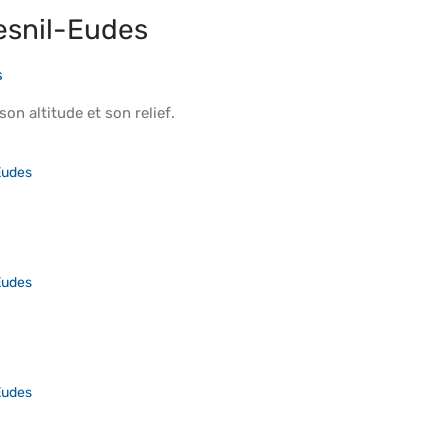
esnil-Eudes
s
 son
altitude
et son
relief
.
Eudes
Eudes
Eudes