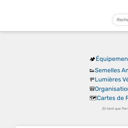
Équipemen
🏕️
Semelles A
👟
Lumières V
🚥
Organisatio
🎒
Cartes de
🗺️
En tant que Par