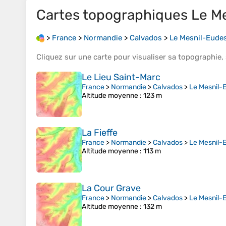
Cartes topographiques
Le M
>
France
>
Normandie
>
Calvados
>
Le Mesnil-Eude
Cliquez sur une
carte
pour visualiser sa
topographie
,
Le Lieu Saint-Marc
France
>
Normandie
>
Calvados
>
Le Mesnil-
Altitude moyenne
: 123 m
La Fieffe
France
>
Normandie
>
Calvados
>
Le Mesnil-
Altitude moyenne
: 113 m
La Cour Grave
France
>
Normandie
>
Calvados
>
Le Mesnil-
Altitude moyenne
: 132 m