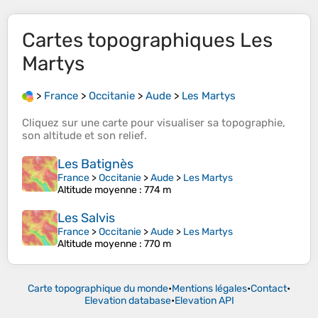
Cartes topographiques
Les
Martys
>
France
>
Occitanie
>
Aude
>
Les Martys
Cliquez sur une
carte
pour visualiser sa
topographie
,
son
altitude
et son
relief
.
Les Batignès
France
>
Occitanie
>
Aude
>
Les Martys
Altitude moyenne
: 774 m
Les Salvis
France
>
Occitanie
>
Aude
>
Les Martys
Altitude moyenne
: 770 m
Carte topographique du monde
•
Mentions légales
•
Contact
•
Elevation database
•
Elevation API