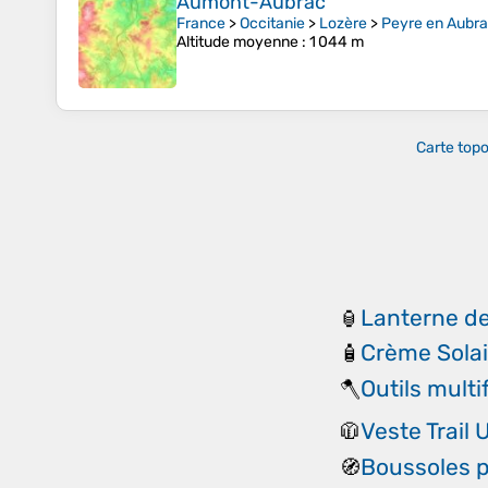
Aumont-Aubrac
France
>
Occitanie
>
Lozère
>
Peyre en Aubr
Altitude moyenne
: 1 044 m
Carte top
Lanterne d
🏮
Crème Solai
🧴
Outils mult
🪓
Veste Trail 
🧥
Boussoles p
🧭