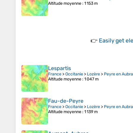
Altitude moyenne
: 1 153 m
👉
Easily
get el
Lespartis
France
>
Occitanie
>
Lozère
>
Peyre en Aubr
Altitude moyenne
: 1 047 m
Fau-de-Peyre
France
>
Occitanie
>
Lozère
>
Peyre en Aubr
Altitude moyenne
: 1 139 m