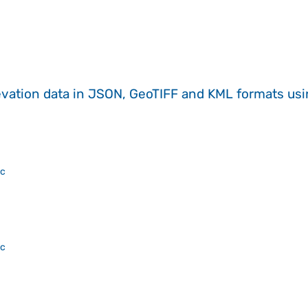
evation data in JSON, GeoTIFF and KML formats
us
ac
ac