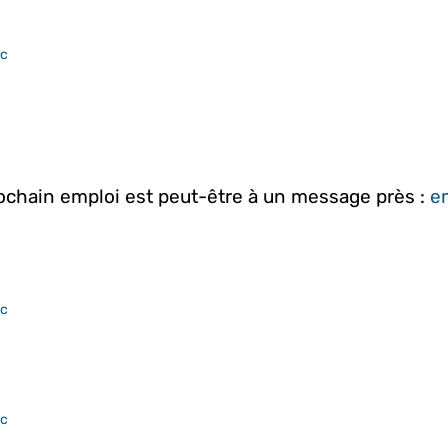
ac
rochain emploi est peut-être à un message près :
em
ac
ac