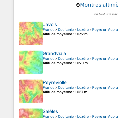
Montres altimè
⌚
En tant que Par
Javols
France
>
Occitanie
>
Lozère
>
Peyre en Aubr
Altitude moyenne
: 1 039 m
Grandviala
France
>
Occitanie
>
Lozère
>
Peyre en Aubr
Altitude moyenne
: 1 090 m
Peyreviolle
France
>
Occitanie
>
Lozère
>
Peyre en Aubr
Altitude moyenne
: 1 057 m
Salèles
France
>
Occitanie
>
Lozère
>
Peyre en Aubr