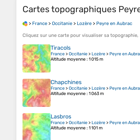
Cartes topographiques
Peyr
>
France
>
Occitanie
>
Lozère
>
Peyre en Aubrac
Cliquez sur une
carte
pour visualiser sa
topographie
,
Tiracols
France
>
Occitanie
>
Lozère
>
Peyre en Aubr
Altitude moyenne
: 1 015 m
Chapchines
France
>
Occitanie
>
Lozère
>
Peyre en Aubr
Altitude moyenne
: 1 063 m
Lasbros
France
>
Occitanie
>
Lozère
>
Peyre en Aubr
Altitude moyenne
: 1 101 m