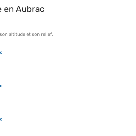
e en Aubrac
 son
altitude
et son
relief
.
ac
ac
ac