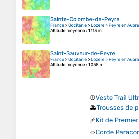
Sainte-Colombe-de-Peyre
France
>
Occitanie
>
Lozère
>
Peyre en Aubr
Altitude moyenne
: 1 113 m
Saint-Sauveur-de-Peyre
France
>
Occitanie
>
Lozère
>
Peyre en Aubr
Altitude moyenne
: 1 058 m
Veste Trail Ul
🧥
Trousses de p
🚑
Kit de Premie
🩹
Corde Paraco
🪢