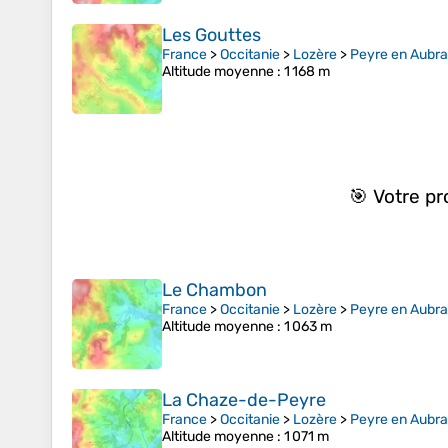
Les Gouttes
France
>
Occitanie
>
Lozère
>
Peyre en Aubr
Altitude moyenne
: 1 168 m
🎯 Votre p
Le Chambon
France
>
Occitanie
>
Lozère
>
Peyre en Aubr
Altitude moyenne
: 1 063 m
La Chaze-de-Peyre
France
>
Occitanie
>
Lozère
>
Peyre en Aubr
Altitude moyenne
: 1 071 m