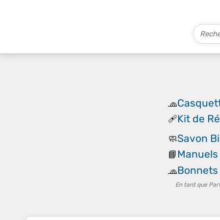
Casquet
🧢
Kit de R
🩹
Savon B
🧼
Manuels 
📘
Bonnets
🧢
En tant que Par