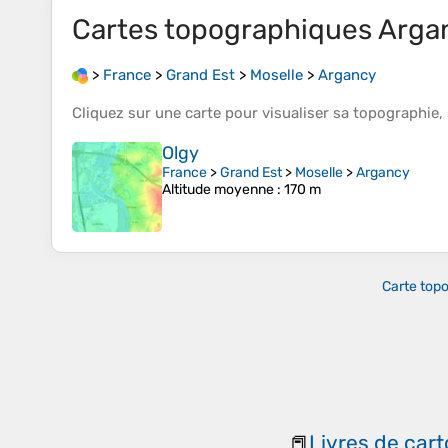
Cartes topographiques
Arga
>
France
>
Grand Est
>
Moselle
>
Argancy
Cliquez sur une
carte
pour visualiser sa
topographie
,
Olgy
France
>
Grand Est
>
Moselle
>
Argancy
Altitude moyenne
: 170 m
Carte top
Livres de car
📕