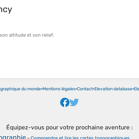
ncy
 son
altitude
et son
relief
.
ographique du monde
•
Mentions légales
•
Contact
•
Elevation database
•
El
Équipez-vous pour votre prochaine aventure :
tographie
-
Comprendre et lire les cartes topographiques