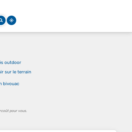
tés outdoor
r sur le terrain
n bivouac
rcoût pour vous.