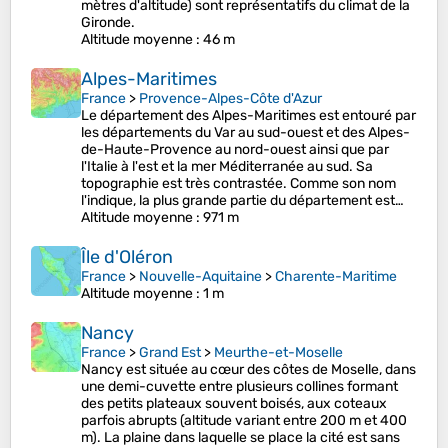
mètres d'altitude) sont représentatifs du climat de la
Gironde.
Altitude moyenne
: 46 m
Alpes-Maritimes
France
>
Provence-Alpes-Côte d'Azur
Le département des Alpes-Maritimes est entouré par
les départements du Var au sud-ouest et des Alpes-
de-Haute-Provence au nord-ouest ainsi que par
l'Italie à l'est et la mer Méditerranée au sud. Sa
topographie est très contrastée. Comme son nom
l'indique, la plus grande partie du département est…
Altitude moyenne
: 971 m
Île d'Oléron
France
>
Nouvelle-Aquitaine
>
Charente-Maritime
Altitude moyenne
: 1 m
Nancy
France
>
Grand Est
>
Meurthe-et-Moselle
Nancy est située au cœur des côtes de Moselle, dans
une demi-cuvette entre plusieurs collines formant
des petits plateaux souvent boisés, aux coteaux
parfois abrupts (altitude variant entre 200 m et 400
m). La plaine dans laquelle se place la cité est sans