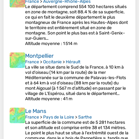
France
>
Auvergne-Rhône-Alpes
Le département comprend 554 100 hectares situés
en zone de montagne, soit 88.4 % de sa superficie,
ce qui en fait le deuxième département le plus
montagneux de France après les Hautes-Alpes dont
le territoire est entièrement situé en zone de
montagne. Son point le plus bas est à Saint-Genix-
sur-Guiers…
Altitude moyenne
: 1 514 m
Montpellier
France
>
Occitanie
>
Hérault
La ville se situe dans le Sud de la France, à 10 km à
vol d'oiseau (14 km par la route) de la mer
Méditerranée sur la commune de Palavas-les-Flots
et à 64 km à vol d'oiseau (88 km par la route) du
mont Aigoual (à 1 567 m d'altitude) en passant par le
village de L'Espérou, situé dans le département…
Altitude moyenne
: 41 m
Le Mans
France
>
Pays de la Loire
>
Sarthe
La superficie de la commune est de 5 281 hectares
et son altitude est comprise entre 38 et 134 mètres.
Le point le plus haut se situe à l'extrémité ouest de la
commune, dans le « bois de Pannetière », tandis que