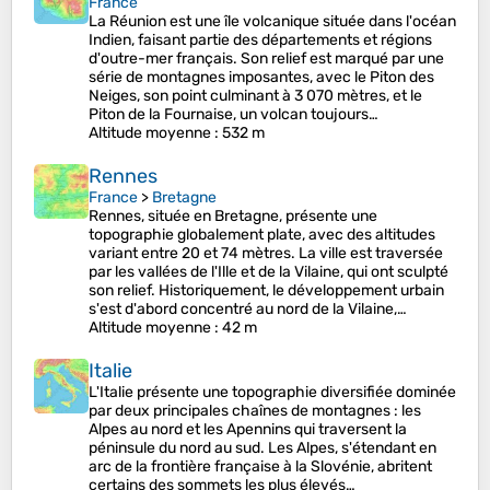
France
La Réunion est une île volcanique située dans l'océan
Indien, faisant partie des départements et régions
d'outre-mer français. Son relief est marqué par une
série de montagnes imposantes, avec le Piton des
Neiges, son point culminant à 3 070 mètres, et le
Piton de la Fournaise, un volcan toujours…
Altitude moyenne
: 532 m
Rennes
France
>
Bretagne
Rennes, située en Bretagne, présente une
topographie globalement plate, avec des altitudes
variant entre 20 et 74 mètres. La ville est traversée
par les vallées de l'Ille et de la Vilaine, qui ont sculpté
son relief. Historiquement, le développement urbain
s'est d'abord concentré au nord de la Vilaine,…
Altitude moyenne
: 42 m
Italie
L'Italie présente une topographie diversifiée dominée
par deux principales chaînes de montagnes : les
Alpes au nord et les Apennins qui traversent la
péninsule du nord au sud. Les Alpes, s'étendant en
arc de la frontière française à la Slovénie, abritent
certains des sommets les plus élevés…