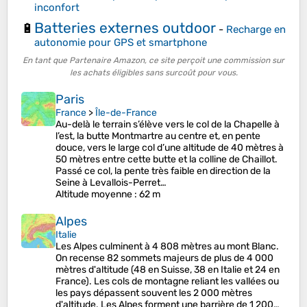
inconfort
Batteries externes outdoor
🔋
-
Recharge en
autonomie pour GPS et smartphone
En tant que Partenaire Amazon, ce site perçoit une commission sur
les achats éligibles sans surcoût pour vous.
Paris
France
>
Île-de-France
Au-delà le terrain s’élève vers le col de la Chapelle à
l’est, la butte Montmartre au centre et, en pente
douce, vers le large col d’une altitude de 40 mètres à
50 mètres entre cette butte et la colline de Chaillot.
Passé ce col, la pente très faible en direction de la
Seine à Levallois-Perret…
Altitude moyenne
: 62 m
Alpes
Italie
Les Alpes culminent à 4 808 mètres au mont Blanc.
On recense 82 sommets majeurs de plus de 4 000
mètres d'altitude (48 en Suisse, 38 en Italie et 24 en
France). Les cols de montagne reliant les vallées ou
les pays dépassent souvent les 2 000 mètres
d'altitude. Les Alpes forment une barrière de 1 200…