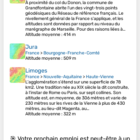
À proximité du col du Donon, la commune de
Grandfontaine abrite l'un des vingt-trois points
géodésiques du Réseau de référence français. Le
nivellement général de la France s'applique, et les
altitudes sont données par rapport au niveau du
marégraphe de Marseille. Pour des raisons liées à…
Altitude moyenne
: 414 m
Jura
France
>
Bourgogne-Franche-Comté
Altitude moyenne
: 509 m
Limoges
France
>
Nouvelle-Aquitaine
>
Haute-Vienne
L'agglomération s'étend sur une superficie de 78
km2. Une tradition née au XIX siècle la dit construite,
à l'instar de Rome ou Paris, sur sept collines. Son
altitude est, en moyenne, de 306 mètres et varie de
230 mètres sur les rives de la Vienne à plus de 430
mètres, au lieu-dit Magenta, au…
Altitude moyenne
: 322 m
🎯 Votre prochain emploi est peut-être à un