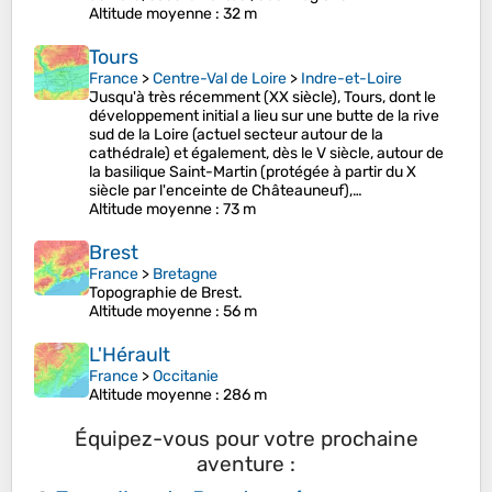
Altitude moyenne
: 32 m
Tours
France
>
Centre-Val de Loire
>
Indre-et-Loire
Jusqu'à très récemment (XX siècle), Tours, dont le
développement initial a lieu sur une butte de la rive
sud de la Loire (actuel secteur autour de la
cathédrale) et également, dès le V siècle, autour de
la basilique Saint-Martin (protégée à partir du X
siècle par l'enceinte de Châteauneuf),…
Altitude moyenne
: 73 m
Brest
France
>
Bretagne
Topographie de Brest.
Altitude moyenne
: 56 m
L'Hérault
France
>
Occitanie
Altitude moyenne
: 286 m
Équipez-vous pour votre prochaine
aventure :