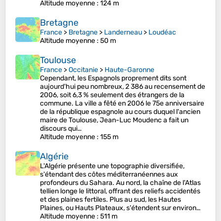
Altitude moyenne
: 124 m
Bretagne
France
>
Bretagne
>
Landerneau
>
Loudéac
Altitude moyenne
: 50 m
Toulouse
France
>
Occitanie
>
Haute-Garonne
Cependant, les Espagnols proprement dits sont
aujourd'hui peu nombreux, 2 386 au recensement de
2006, soit 6,3 % seulement des étrangers de la
commune. La ville a fêté en 2006 le 75e anniversaire
de la république espagnole au cours duquel l'ancien
maire de Toulouse, Jean-Luc Moudenc a fait un
discours qui…
Altitude moyenne
: 155 m
Algérie
L'Algérie présente une topographie diversifiée,
s'étendant des côtes méditerranéennes aux
profondeurs du Sahara. Au nord, la chaîne de l'Atlas
tellien longe le littoral, offrant des reliefs accidentés
et des plaines fertiles. Plus au sud, les Hautes
Plaines, ou Hauts Plateaux, s'étendent sur environ…
Altitude moyenne
: 511 m