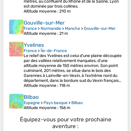
mètres, au confluent du Rhône et de la Saône, Lyon
est dominée par trois collines.
Altitude moyenne
: 210 m
Gouville-sur-Mer
France
>
Normandie
>
Manche
>
Gouville-sur-Mer
Altitude moyenne
: 21 m
Yvelines
France
>
Île-de-France
Le relief des Yvelines est celui d'une plaine découpée
par des vallées relativement marquées, d'une
altitude moyenne de 150 mètres environ. Son point
culminant, 201 mètres, se situe dans le bois des
Garennes à Lainville-en-Vexin, à l'extrême nord du
département, dans la bordure sud du Vexin français…
Altitude moyenne
: 118 m
Bilbao
Espagne
>
Pays basque
>
Bilbao
Altitude moyenne
: 156 m
Équipez-vous pour votre prochaine
aventure :