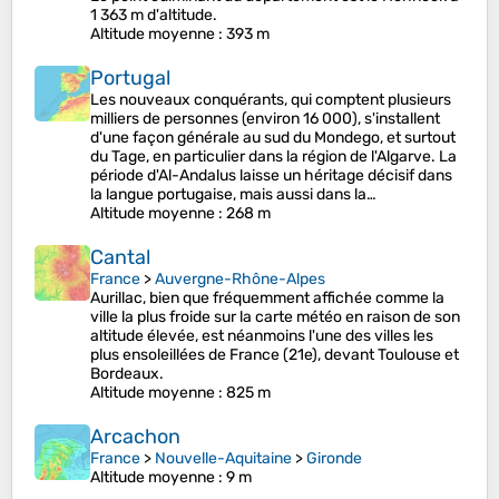
1 363 m d'altitude.
Altitude moyenne
: 393 m
Portugal
Les nouveaux conquérants, qui comptent plusieurs
milliers de personnes (environ 16 000), s'installent
d'une façon générale au sud du Mondego, et surtout
du Tage, en particulier dans la région de l'Algarve. La
période d'Al-Andalus laisse un héritage décisif dans
la langue portugaise, mais aussi dans la…
Altitude moyenne
: 268 m
Cantal
France
>
Auvergne-Rhône-Alpes
Aurillac, bien que fréquemment affichée comme la
ville la plus froide sur la carte météo en raison de son
altitude élevée, est néanmoins l'une des villes les
plus ensoleillées de France (21e), devant Toulouse et
Bordeaux.
Altitude moyenne
: 825 m
Arcachon
France
>
Nouvelle-Aquitaine
>
Gironde
Altitude moyenne
: 9 m