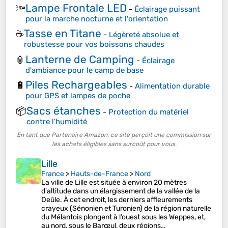
Lampe Frontale LED
🔦
-
Éclairage puissant
pour la marche nocturne et l'orientation
Tasse en Titane
☕
-
Légèreté absolue et
robustesse pour vos boissons chaudes
Lanterne de Camping
🏮
-
Éclairage
d'ambiance pour le camp de base
Piles Rechargeables
🔋
-
Alimentation durable
pour GPS et lampes de poche
Sacs étanches
📦
-
Protection du matériel
contre l’humidité
En tant que Partenaire Amazon, ce site perçoit une commission sur
les achats éligibles sans surcoût pour vous.
Lille
France
>
Hauts-de-France
>
Nord
La ville de Lille est située à environ 20 mètres
d'altitude dans un élargissement de la vallée de la
Deûle. À cet endroit, les derniers affleurements
crayeux (Sénonien et Turonien) de la région naturelle
du Mélantois plongent à l’ouest sous les Weppes, et,
au nord, sous le Barœul, deux régions…