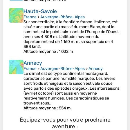
Haute-Savoie
France
>
Auvergne-Rhône-Alpes
Sur son territoire, à la frontière franco-italienne, est
située une partie du massif du mont Blanc, dont le
sommet est le point culminant de l'Europe de l'Ouest
avec ses 4 808 m. L'altitude moyenne du
département est de 1 160 m, et sa superficie de 4
388 km2.
Altitude moyenne
: 1 032 m
Annecy
France
>
Auvergne-Rhône-Alpes
>
Annecy
Le climat est de type continental montagnard,
caractérisé par une humidité marquée. Les hivers
sont froids et neigeux et la saison estivale douce
avec parfois des épisodes orageux. Les intersaisons
(avril et octobre) sont aussi en moyenne
relativement humides. Ces caractéristiques se
trouvent sous…
Altitude moyenne
: 554 m
Équipez-vous pour votre prochaine
aventure :