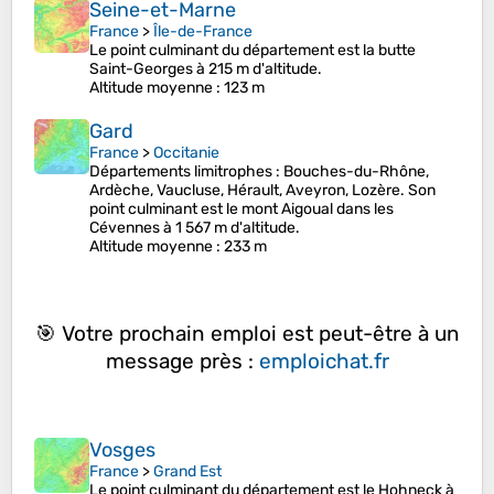
Seine-et-Marne
France
>
Île-de-France
Le point culminant du département est la butte
Saint-Georges à 215 m d'altitude.
Altitude moyenne
: 123 m
Gard
France
>
Occitanie
Départements limitrophes : Bouches-du-Rhône,
Ardèche, Vaucluse, Hérault, Aveyron, Lozère. Son
point culminant est le mont Aigoual dans les
Cévennes à 1 567 m d'altitude.
Altitude moyenne
: 233 m
🎯 Votre prochain emploi est peut-être à un
message près :
emploichat.fr
Vosges
France
>
Grand Est
Le point culminant du département est le Hohneck à