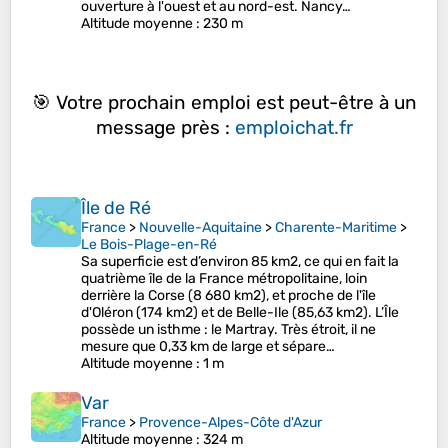
ouverture à l'ouest et au nord-est. Nancy…
Altitude moyenne
: 230 m
🎯 Votre prochain emploi est peut-être à un
message près :
emploichat.fr
Île de Ré
France
>
Nouvelle-Aquitaine
>
Charente-Maritime
>
Le Bois-Plage-en-Ré
Sa superficie est d’environ 85 km2, ce qui en fait la
quatrième île de la France métropolitaine, loin
derrière la Corse (8 680 km2), et proche de l'île
d'Oléron (174 km2) et de Belle-Ile (85,63 km2). L’Île
possède un isthme : le Martray. Très étroit, il ne
mesure que 0,33 km de large et sépare…
Altitude moyenne
: 1 m
Var
France
>
Provence-Alpes-Côte d'Azur
Altitude moyenne
: 324 m