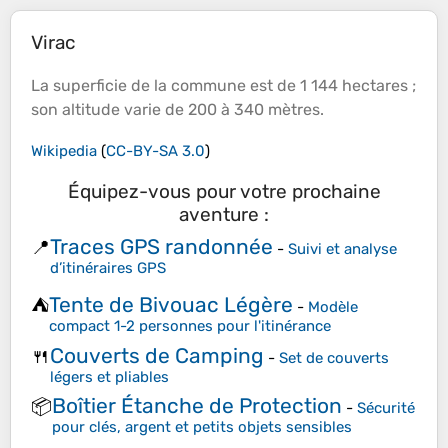
Virac
La superficie de la commune est de 1 144 hectares ;
son
altitude
varie de 200 à 340 mètres.
Wikipedia
(
CC-BY-SA 3.0
)
Équipez-vous pour votre prochaine
aventure :
Traces GPS randonnée
📍
-
Suivi et analyse
d’itinéraires GPS
Tente de Bivouac Légère
⛺
-
Modèle
compact 1-2 personnes pour l'itinérance
Couverts de Camping
🍴
-
Set de couverts
légers et pliables
Boîtier Étanche de Protection
📦
-
Sécurité
pour clés, argent et petits objets sensibles