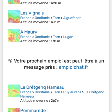
Altitude moyenne
: 420 m
Les Vignals
France
>
Occitanie
>
Tarn
>
Aiguefonde
Altitude moyenne
: 431 m
A Maury
France
>
Occitanie
>
Tarn
>
Lugan
Altitude moyenne
: 178 m
🎯 Votre prochain emploi est peut-être à un
message près :
emploichat.fr
Le Drétgenq Hameau
France
>
Occitanie
>
Tarn
>
Puylaurens
>
Le Drétgenq
Hameau
Altitude moyenne
: 267 m
Pommarède