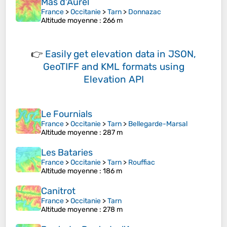
Mas d'Aurel
France
>
Occitanie
>
Tarn
>
Donnazac
Altitude moyenne
: 266 m
👉
Easily
get elevation data in JSON,
GeoTIFF and KML formats
using
Elevation API
Le Fournials
France
>
Occitanie
>
Tarn
>
Bellegarde-Marsal
Altitude moyenne
: 287 m
Les Bataries
France
>
Occitanie
>
Tarn
>
Rouffiac
Altitude moyenne
: 186 m
Canitrot
France
>
Occitanie
>
Tarn
Altitude moyenne
: 278 m