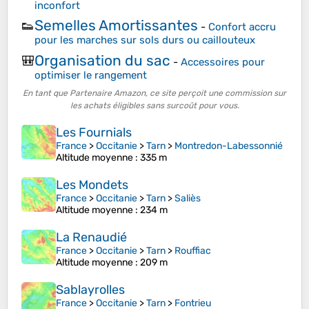
inconfort
Semelles Amortissantes
👟
-
Confort accru
pour les marches sur sols durs ou caillouteux
Organisation du sac
🎒
-
Accessoires pour
optimiser le rangement
En tant que Partenaire Amazon, ce site perçoit une commission sur
les achats éligibles sans surcoût pour vous.
Les Fournials
France
>
Occitanie
>
Tarn
>
Montredon-Labessonnié
Altitude moyenne
: 335 m
Les Mondets
France
>
Occitanie
>
Tarn
>
Saliès
Altitude moyenne
: 234 m
La Renaudié
France
>
Occitanie
>
Tarn
>
Rouffiac
Altitude moyenne
: 209 m
Sablayrolles
France
>
Occitanie
>
Tarn
>
Fontrieu