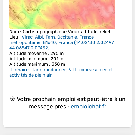
Nom
: Carte topographique
Virac
, altitude, relief.
Lieu
:
Virac, Albi, Tarn, Occitanie, France
métropolitaine, 81640, France
(
44.02130 2.02497
44.06547 2.07452
)
Altitude moyenne
: 295 m
Altitude minimum
: 201 m
Altitude maximum
: 338 m
Itinéraires Tarn, randonnée, VTT, course à pied et
activités de plein air
🎯 Votre prochain emploi est peut-être à un
message près :
emploichat.fr