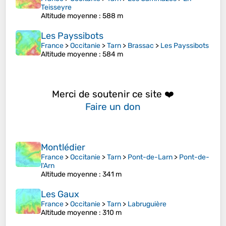
Teisseyre
Altitude moyenne
: 588 m
Les Payssibots
France
>
Occitanie
>
Tarn
>
Brassac
>
Les Payssibots
Altitude moyenne
: 584 m
Merci de soutenir ce site ❤️
Faire un don
Montlédier
France
>
Occitanie
>
Tarn
>
Pont-de-Larn
>
Pont-de-
l'Arn
Altitude moyenne
: 341 m
Les Gaux
France
>
Occitanie
>
Tarn
>
Labruguière
Altitude moyenne
: 310 m