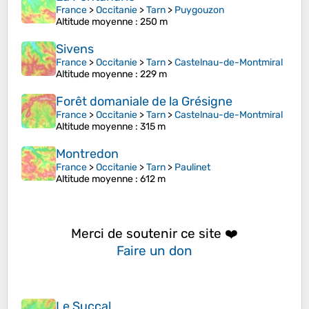
France
>
Occitanie
>
Tarn
>
Puygouzon
Altitude moyenne
: 250 m
Sivens
France
>
Occitanie
>
Tarn
>
Castelnau-de-Montmiral
Altitude moyenne
: 229 m
Forêt domaniale de la Grésigne
France
>
Occitanie
>
Tarn
>
Castelnau-de-Montmiral
Altitude moyenne
: 315 m
Montredon
France
>
Occitanie
>
Tarn
>
Paulinet
Altitude moyenne
: 612 m
Merci de soutenir ce site ❤️
Faire un don
Le Succal