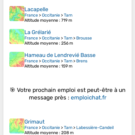
Lacapelle
France
>
Occitanie
>
Tarn
Altitude moyenne
: 719 m
La Grélarié
France
>
Occitanie
>
Tarn
>
Brousse
Altitude moyenne
: 256 m
Hameau de Lendrevié Basse
France
>
Occitanie
>
Tarn
>
Brens
Altitude moyenne
: 159 m
🎯 Votre prochain emploi est peut-être à un
message près :
emploichat.fr
Grimaut
France
>
Occitanie
>
Tarn
>
Labessière-Candeil
Altitude moyenne
: 208 m