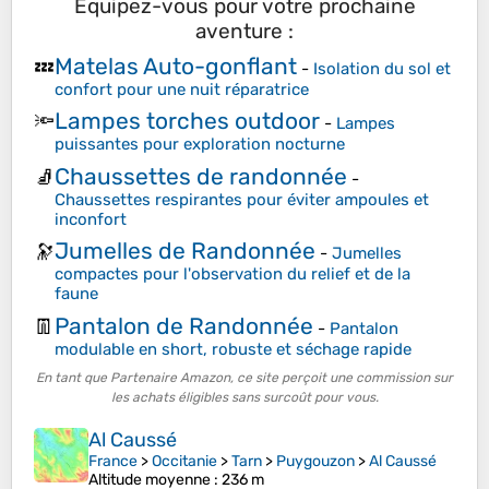
Équipez-vous pour votre prochaine
aventure :
Matelas Auto-gonflant
💤
-
Isolation du sol et
confort pour une nuit réparatrice
Lampes torches outdoor
🔦
-
Lampes
puissantes pour exploration nocturne
Chaussettes de randonnée
🧦
-
Chaussettes respirantes pour éviter ampoules et
inconfort
Jumelles de Randonnée
🔭
-
Jumelles
compactes pour l'observation du relief et de la
faune
Pantalon de Randonnée
👖
-
Pantalon
modulable en short, robuste et séchage rapide
En tant que Partenaire Amazon, ce site perçoit une commission sur
les achats éligibles sans surcoût pour vous.
Al Caussé
France
>
Occitanie
>
Tarn
>
Puygouzon
>
Al Caussé
Altitude moyenne
: 236 m