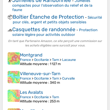
Jumelles de Randonnée
🔭
-
Jumelles
compactes pour l'observation du relief et de la
faune
Boîtier Étanche de Protection
📦
-
Sécurité
pour clés, argent et petits objets sensibles
Casquettes de randonnée
🧢
-
Protection
solaire légère pour activités outdoor
En tant que Partenaire Amazon, ce site perçoit une commission sur
les achats éligibles sans surcoût pour vous.
Montgrand
France
>
Occitanie
>
Tarn
>
Lacaune
Altitude moyenne
: 1 127 m
Villeneuve-sur-Tarn
France
>
Occitanie
>
Tarn
>
Curvalle
Altitude moyenne
: 340 m
Les Avalats
France
>
Occitanie
>
Tarn
Altitude moyenne
: 253 m