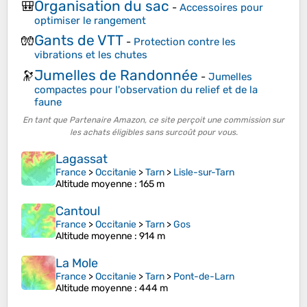
Organisation du sac
🎒
-
Accessoires pour
optimiser le rangement
Gants de VTT
🧤
-
Protection contre les
vibrations et les chutes
Jumelles de Randonnée
🔭
-
Jumelles
compactes pour l'observation du relief et de la
faune
En tant que Partenaire Amazon, ce site perçoit une commission sur
les achats éligibles sans surcoût pour vous.
Lagassat
France
>
Occitanie
>
Tarn
>
Lisle-sur-Tarn
Altitude moyenne
: 165 m
Cantoul
France
>
Occitanie
>
Tarn
>
Gos
Altitude moyenne
: 914 m
La Mole
France
>
Occitanie
>
Tarn
>
Pont-de-Larn
Altitude moyenne
: 444 m