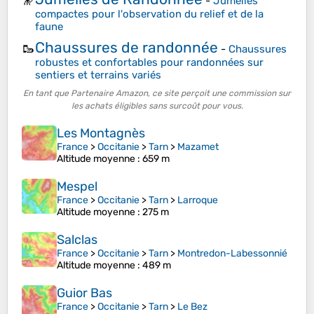
-
Jumelles
compactes pour l'observation du relief et de la
faune
Chaussures de randonnée
🥾
-
Chaussures
robustes et confortables pour randonnées sur
sentiers et terrains variés
En tant que Partenaire Amazon, ce site perçoit une commission sur
les achats éligibles sans surcoût pour vous.
Les Montagnès
France
>
Occitanie
>
Tarn
>
Mazamet
Altitude moyenne
: 659 m
Mespel
France
>
Occitanie
>
Tarn
>
Larroque
Altitude moyenne
: 275 m
Salclas
France
>
Occitanie
>
Tarn
>
Montredon-Labessonnié
Altitude moyenne
: 489 m
Guior Bas
France
>
Occitanie
>
Tarn
>
Le Bez