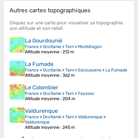
Autres cartes topographiques
Cliquez sur une
carte
pour visualiser sa
topographie
,
son
altitude
et son
relief
.
La Gourdounié
France
>
Occitanie
>
Tarn
>
Montdragon
Altitude moyenne
: 212 m
La Fumade
France
>
Occitanie
>
Tarn
>
Escoussens
>
La Fumade
Altitude moyenne
: 362 m
Le Colombier
France
>
Occitanie
>
Tarn
>
Fayssac
Altitude moyenne
: 204 m
Valdurenque
France
>
Occitanie
>
Tarn
>
Valdurenque
>
Valdurenque
Altitude moyenne
: 245 m