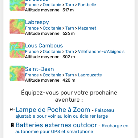
France
>
Occitanie
>
Tarn
>
Fontbelle
Altitude moyenne
: 517 m
Labrespy
France
>
Occitanie
>
Tarn
>
Mazamet
Altitude moyenne
: 626 m
Lous Cambous
France
>
Occitanie
>
Tarn
>
Villefranche-d'Albigeois
Altitude moyenne
: 302 m
Saint-Jean
France
>
Occitanie
>
Tarn
>
Lacrouzette
Altitude moyenne
: 428 m
Équipez-vous pour votre prochaine
aventure :
Lampe de Poche à Zoom
🔦
-
Faisceau
ajustable pour voir au loin ou éclairer large
Batteries externes outdoor
🔋
-
Recharge en
autonomie pour GPS et smartphone