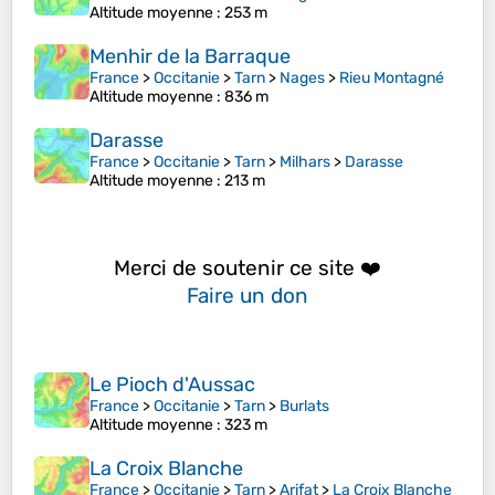
Altitude moyenne
: 253 m
Menhir de la Barraque
France
>
Occitanie
>
Tarn
>
Nages
>
Rieu Montagné
Altitude moyenne
: 836 m
Darasse
France
>
Occitanie
>
Tarn
>
Milhars
>
Darasse
Altitude moyenne
: 213 m
Merci de soutenir ce site ❤️
Faire un don
Le Pioch d'Aussac
France
>
Occitanie
>
Tarn
>
Burlats
Altitude moyenne
: 323 m
La Croix Blanche
France
>
Occitanie
>
Tarn
>
Arifat
>
La Croix Blanche