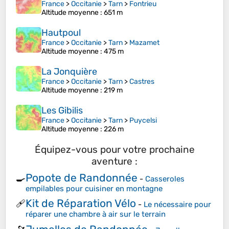
France
>
Occitanie
>
Tarn
>
Fontrieu
Altitude moyenne
: 651 m
Hautpoul
France
>
Occitanie
>
Tarn
>
Mazamet
Altitude moyenne
: 475 m
La Jonquière
France
>
Occitanie
>
Tarn
>
Castres
Altitude moyenne
: 219 m
Les Gibilis
France
>
Occitanie
>
Tarn
>
Puycelsi
Altitude moyenne
: 226 m
Équipez-vous pour votre prochaine
aventure :
Popote de Randonnée
🍳
-
Casseroles
empilables pour cuisiner en montagne
Kit de Réparation Vélo
🩹
-
Le nécessaire pour
réparer une chambre à air sur le terrain