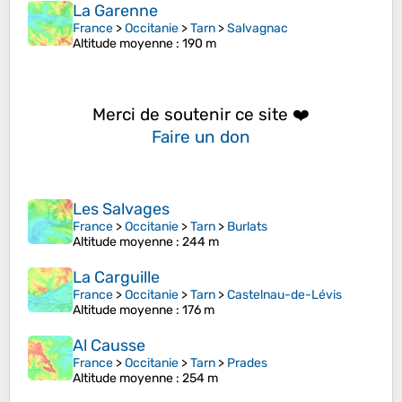
La Garenne
France
>
Occitanie
>
Tarn
>
Salvagnac
Altitude moyenne
: 190 m
Merci de soutenir ce site ❤️
Faire un don
Les Salvages
France
>
Occitanie
>
Tarn
>
Burlats
Altitude moyenne
: 244 m
La Carguille
France
>
Occitanie
>
Tarn
>
Castelnau-de-Lévis
Altitude moyenne
: 176 m
Al Causse
France
>
Occitanie
>
Tarn
>
Prades
Altitude moyenne
: 254 m