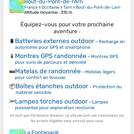
Bout-du-Pont-de-l'Arn
France
>
Occitanie
>
Tarn
>
Bout-du-Pont-de-Larn
Altitude moyenne
: 310 m
Équipez-vous pour votre prochaine
aventure :
Batteries externes outdoor
🔋
-
Recharge en
autonomie pour GPS et smartphone
Montres GPS randonnée
📱
-
Montres GPS
pour suivi de parcours et dénivelé
Matelas de randonnée
🛌
-
Matelas légers
pour confort en bivouac
Boîtes étanches outdoor
📦
-
Protection du
matériel sensible
Lampes torches outdoor
🔦
-
Lampes
puissantes pour exploration nocturne
En tant que Partenaire Amazon, ce site perçoit une commission sur
les achats éligibles sans surcoût pour vous.
La Fontanarié