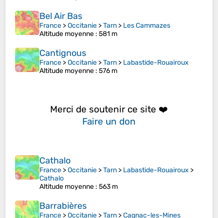
Bel Air Bas
France
>
Occitanie
>
Tarn
>
Les Cammazes
Altitude moyenne
: 581 m
Cantignous
France
>
Occitanie
>
Tarn
>
Labastide-Rouairoux
Altitude moyenne
: 576 m
Merci de soutenir ce site ❤️
Faire un don
Cathalo
France
>
Occitanie
>
Tarn
>
Labastide-Rouairoux
>
Cathalo
Altitude moyenne
: 563 m
Barrabières
France
>
Occitanie
>
Tarn
>
Cagnac-les-Mines