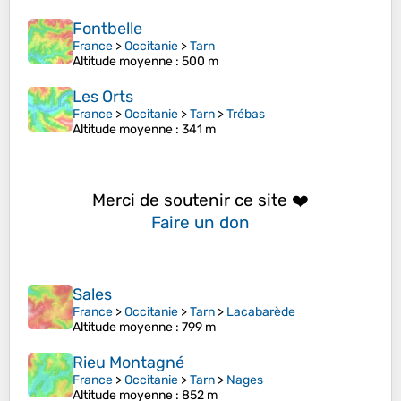
Fontbelle
France
>
Occitanie
>
Tarn
Altitude moyenne
: 500 m
Les Orts
France
>
Occitanie
>
Tarn
>
Trébas
Altitude moyenne
: 341 m
Merci de soutenir ce site ❤️
Faire un don
Sales
France
>
Occitanie
>
Tarn
>
Lacabarède
Altitude moyenne
: 799 m
Rieu Montagné
France
>
Occitanie
>
Tarn
>
Nages
Altitude moyenne
: 852 m