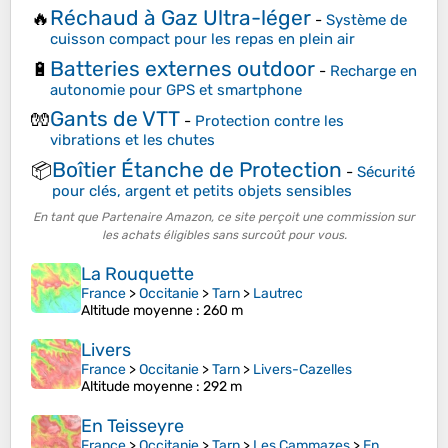
Réchaud à Gaz Ultra-léger
🔥
-
Système de
cuisson compact pour les repas en plein air
Batteries externes outdoor
🔋
-
Recharge en
autonomie pour GPS et smartphone
Gants de VTT
🧤
-
Protection contre les
vibrations et les chutes
Boîtier Étanche de Protection
📦
-
Sécurité
pour clés, argent et petits objets sensibles
En tant que Partenaire Amazon, ce site perçoit une commission sur
les achats éligibles sans surcoût pour vous.
La Rouquette
France
>
Occitanie
>
Tarn
>
Lautrec
Altitude moyenne
: 260 m
Livers
France
>
Occitanie
>
Tarn
>
Livers-Cazelles
Altitude moyenne
: 292 m
En Teisseyre
France
>
Occitanie
>
Tarn
>
Les Cammazes
>
En