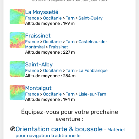
les achats éligibles sans surcoût pour vous.
La Moyssetié
France
>
Occitanie
>
Tarn
>
Saint-Juéry
Altitude moyenne
: 199 m
Fraissinet
France
>
Occitanie
>
Tarn
>
Castelnau-de-
Montmiral
>
Fraissinet
Altitude moyenne
: 227 m
Saint-Alby
France
>
Occitanie
>
Tarn
>
La Fonblanque
Altitude moyenne
: 254 m
Montaigut
France
>
Occitanie
>
Tarn
>
Lisle-sur-Tarn
Altitude moyenne
: 194 m
Équipez-vous pour votre prochaine
aventure :
Orientation carte & boussole
🧭
-
Matériel
pour navigation traditionnelle