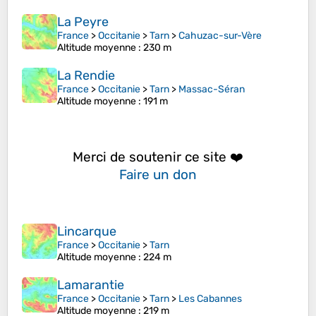
La Peyre
France
>
Occitanie
>
Tarn
>
Cahuzac-sur-Vère
Altitude moyenne
: 230 m
La Rendie
France
>
Occitanie
>
Tarn
>
Massac-Séran
Altitude moyenne
: 191 m
Merci de soutenir ce site ❤️
Faire un don
Lincarque
France
>
Occitanie
>
Tarn
Altitude moyenne
: 224 m
Lamarantie
France
>
Occitanie
>
Tarn
>
Les Cabannes
Altitude moyenne
: 219 m