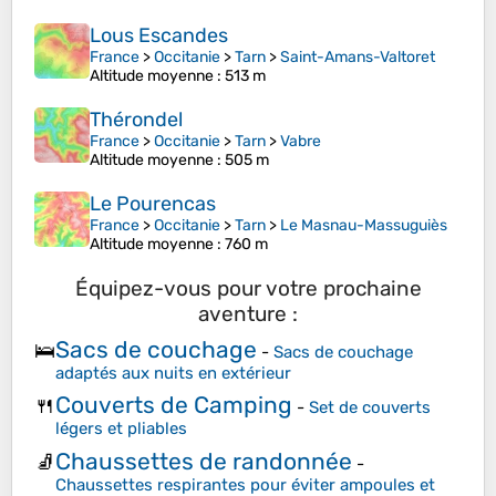
Lous Escandes
France
>
Occitanie
>
Tarn
>
Saint-Amans-Valtoret
Altitude moyenne
: 513 m
Thérondel
France
>
Occitanie
>
Tarn
>
Vabre
Altitude moyenne
: 505 m
Le Pourencas
France
>
Occitanie
>
Tarn
>
Le Masnau-Massuguiès
Altitude moyenne
: 760 m
Équipez-vous pour votre prochaine
aventure :
Sacs de couchage
🛌
-
Sacs de couchage
adaptés aux nuits en extérieur
Couverts de Camping
🍴
-
Set de couverts
légers et pliables
Chaussettes de randonnée
🧦
-
Chaussettes respirantes pour éviter ampoules et