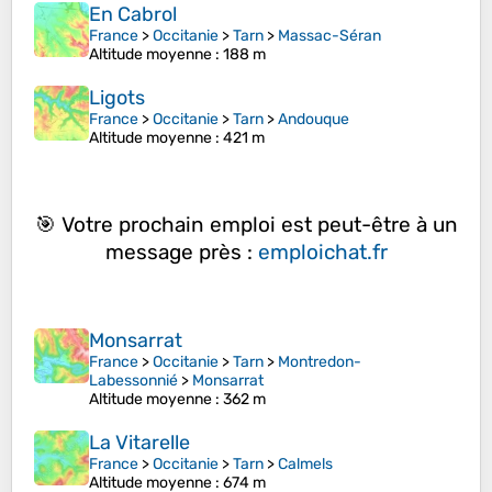
En Cabrol
France
>
Occitanie
>
Tarn
>
Massac-Séran
Altitude moyenne
: 188 m
Ligots
France
>
Occitanie
>
Tarn
>
Andouque
Altitude moyenne
: 421 m
🎯 Votre prochain emploi est peut-être à un
message près :
emploichat.fr
Monsarrat
France
>
Occitanie
>
Tarn
>
Montredon-
Labessonnié
>
Monsarrat
Altitude moyenne
: 362 m
La Vitarelle
France
>
Occitanie
>
Tarn
>
Calmels
Altitude moyenne
: 674 m