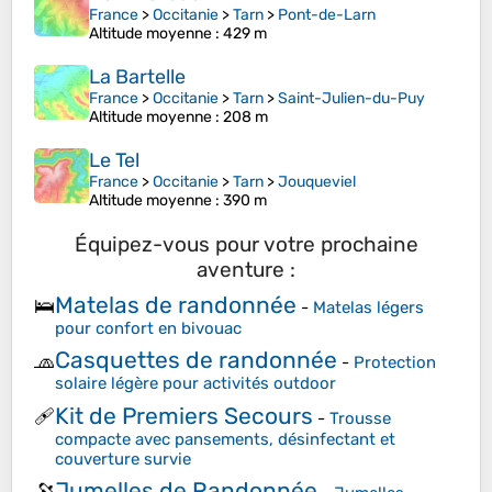
France
>
Occitanie
>
Tarn
>
Pont-de-Larn
Altitude moyenne
: 429 m
La Bartelle
France
>
Occitanie
>
Tarn
>
Saint-Julien-du-Puy
Altitude moyenne
: 208 m
Le Tel
France
>
Occitanie
>
Tarn
>
Jouqueviel
Altitude moyenne
: 390 m
Équipez-vous pour votre prochaine
aventure :
Matelas de randonnée
🛌
-
Matelas légers
pour confort en bivouac
Casquettes de randonnée
🧢
-
Protection
solaire légère pour activités outdoor
Kit de Premiers Secours
🩹
-
Trousse
compacte avec pansements, désinfectant et
couverture survie
Jumelles de Randonnée
🔭