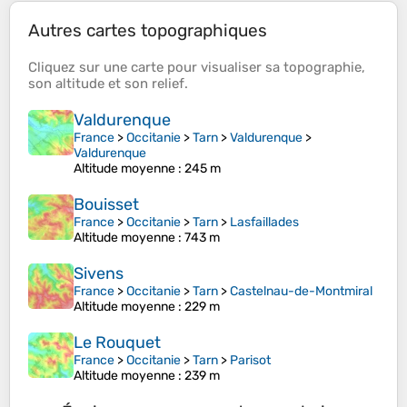
Autres cartes topographiques
Cliquez sur une
carte
pour visualiser sa
topographie
,
son
altitude
et son
relief
.
Valdurenque
France
>
Occitanie
>
Tarn
>
Valdurenque
>
Valdurenque
Altitude moyenne
: 245 m
Bouisset
France
>
Occitanie
>
Tarn
>
Lasfaillades
Altitude moyenne
: 743 m
Sivens
France
>
Occitanie
>
Tarn
>
Castelnau-de-Montmiral
Altitude moyenne
: 229 m
Le Rouquet
France
>
Occitanie
>
Tarn
>
Parisot
Altitude moyenne
: 239 m