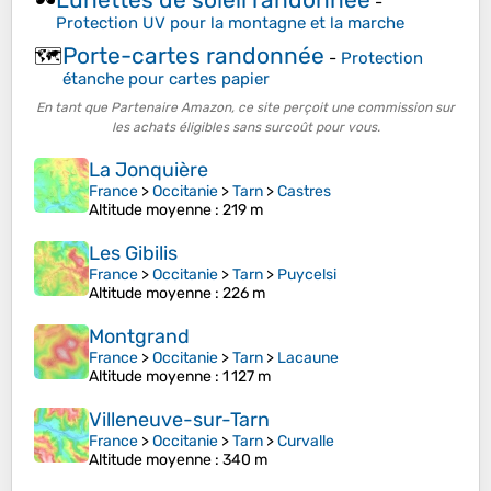
🕶️
-
Protection UV pour la montagne et la marche
Porte-cartes randonnée
🗺️
-
Protection
étanche pour cartes papier
En tant que Partenaire Amazon, ce site perçoit une commission sur
les achats éligibles sans surcoût pour vous.
La Jonquière
France
>
Occitanie
>
Tarn
>
Castres
Altitude moyenne
: 219 m
Les Gibilis
France
>
Occitanie
>
Tarn
>
Puycelsi
Altitude moyenne
: 226 m
Montgrand
France
>
Occitanie
>
Tarn
>
Lacaune
Altitude moyenne
: 1 127 m
Villeneuve-sur-Tarn
France
>
Occitanie
>
Tarn
>
Curvalle
Altitude moyenne
: 340 m