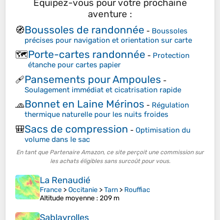
Équipez-vous pour votre prochaine
aventure :
Boussoles de randonnée
🧭
-
Boussoles
précises pour navigation et orientation sur carte
Porte-cartes randonnée
🗺️
-
Protection
étanche pour cartes papier
Pansements pour Ampoules
🩹
-
Soulagement immédiat et cicatrisation rapide
Bonnet en Laine Mérinos
🧢
-
Régulation
thermique naturelle pour les nuits froides
Sacs de compression
🎒
-
Optimisation du
volume dans le sac
En tant que Partenaire Amazon, ce site perçoit une commission sur
les achats éligibles sans surcoût pour vous.
La Renaudié
France
>
Occitanie
>
Tarn
>
Rouffiac
Altitude moyenne
: 209 m
Sablayrolles