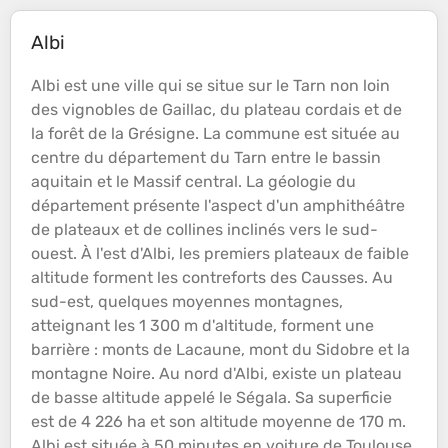
Albi
Albi est une ville qui se situe sur le Tarn non loin
des vignobles de
Gaillac
, du
plateau
cordais et de
la
forêt
de la Grésigne. La commune est située au
centre du département du Tarn entre le
bassin
aquitain et le
Massif
central. La géologie du
département présente l'aspect d'un amphithéâtre
de
plateaux
et de
collines
inclinés vers le sud-
ouest. À l'est d'Albi, les premiers
plateaux
de faible
altitude
forment les contreforts des Causses. Au
sud-est, quelques moyennes
montagnes
,
atteignant les 1 300 m d'
altitude
, forment une
barrière : monts de
Lacaune
, mont du Sidobre et la
montagne
Noire. Au nord d'Albi, existe un
plateau
de basse
altitude
appelé le Ségala. Sa superficie
est de 4 226 ha et son
altitude
moyenne de 170 m.
Albi est située à 50 minutes en voiture de Toulouse,