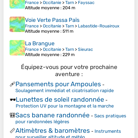
France
>
Occitanie
>
Tarn
>
Fayssac
Altitude moyenne
: 204 m
Voie Verte Passa Païs
France
>
Occitanie
>
Tarn
>
Labastide-Rouairoux
Altitude moyenne
: 511 m
La Brangue
France
>
Occitanie
>
Tarn
>
Sieurac
Altitude moyenne
: 229 m
Équipez-vous pour votre prochaine
aventure :
Pansements pour Ampoules
🩹
-
Soulagement immédiat et cicatrisation rapide
Lunettes de soleil randonnée
🕶️
-
Protection UV pour la montagne et la marche
Sacs banane randonnée
🎒
-
Sacs pratiques
pour randonnées légères
Altimètres & baromètres
📏
-
Instruments
pour surveiller altitude et météo