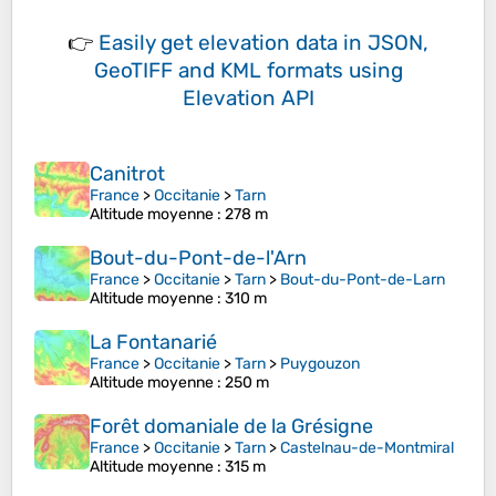
👉
Easily
get elevation data in JSON,
GeoTIFF and KML formats
using
Elevation API
Canitrot
France
>
Occitanie
>
Tarn
Altitude moyenne
: 278 m
Bout-du-Pont-de-l'Arn
France
>
Occitanie
>
Tarn
>
Bout-du-Pont-de-Larn
Altitude moyenne
: 310 m
La Fontanarié
France
>
Occitanie
>
Tarn
>
Puygouzon
Altitude moyenne
: 250 m
Forêt domaniale de la Grésigne
France
>
Occitanie
>
Tarn
>
Castelnau-de-Montmiral
Altitude moyenne
: 315 m