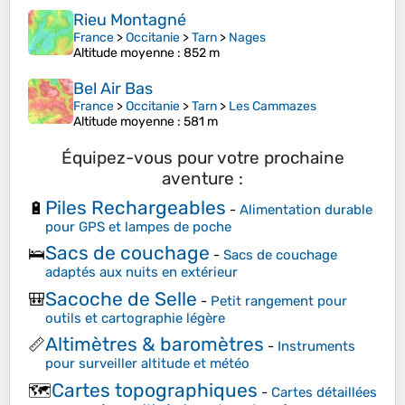
Rieu Montagné
France
>
Occitanie
>
Tarn
>
Nages
Altitude moyenne
: 852 m
Bel Air Bas
France
>
Occitanie
>
Tarn
>
Les Cammazes
Altitude moyenne
: 581 m
Équipez-vous pour votre prochaine
aventure :
Piles Rechargeables
🔋
-
Alimentation durable
pour GPS et lampes de poche
Sacs de couchage
🛌
-
Sacs de couchage
adaptés aux nuits en extérieur
Sacoche de Selle
🎒
-
Petit rangement pour
outils et cartographie légère
Altimètres & baromètres
📏
-
Instruments
pour surveiller altitude et météo
Cartes topographiques
🗺️
-
Cartes détaillées