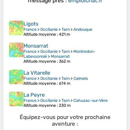
message près :
emploichat.fr
Ligots
France
>
Occitanie
>
Tarn
>
Andouque
Altitude moyenne
: 421 m
Monsarrat
France
>
Occitanie
>
Tarn
>
Montredon-
Labessonnié
>
Monsarrat
Altitude moyenne
: 362 m
La Vitarelle
France
>
Occitanie
>
Tarn
>
Calmels
Altitude moyenne
: 674 m
La Peyre
France
>
Occitanie
>
Tarn
>
Cahuzac-sur-Vère
Altitude moyenne
: 230 m
Équipez-vous pour votre prochaine
aventure :