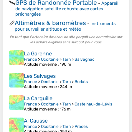
GPS de Randonnée Portable
🛰️
-
Appareil
de navigation satellite robuste avec cartes
préchargées
Altimètres & baromètres
📏
-
Instruments
pour surveiller altitude et météo
En tant que Partenaire Amazon, ce site perçoit une commission sur
les achats éligibles sans surcoût pour vous.
La Garenne
France
>
Occitanie
>
Tarn
>
Salvagnac
Altitude moyenne
: 190 m
Les Salvages
France
>
Occitanie
>
Tarn
>
Burlats
Altitude moyenne
: 244 m
La Carguille
France
>
Occitanie
>
Tarn
>
Castelnau-de-Lévis
Altitude moyenne
: 176 m
Al Causse
France
>
Occitanie
>
Tarn
>
Prades
Altitude moyenne
: 254 m