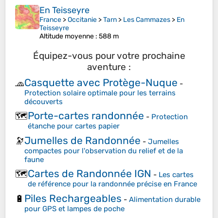
En Teisseyre
France
>
Occitanie
>
Tarn
>
Les Cammazes
>
En
Teisseyre
Altitude moyenne
: 588 m
Équipez-vous pour votre prochaine
aventure :
Casquette avec Protège-Nuque
🧢
-
Protection solaire optimale pour les terrains
découverts
Porte-cartes randonnée
🗺️
-
Protection
étanche pour cartes papier
Jumelles de Randonnée
🔭
-
Jumelles
compactes pour l'observation du relief et de la
faune
Cartes de Randonnée IGN
🗺️
-
Les cartes
de référence pour la randonnée précise en France
Piles Rechargeables
🔋
-
Alimentation durable
pour GPS et lampes de poche