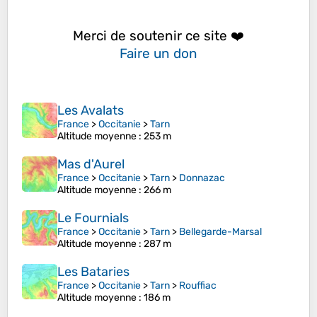
Merci de soutenir ce site ❤️
Faire un don
Les Avalats
France
>
Occitanie
>
Tarn
Altitude moyenne
: 253 m
Mas d'Aurel
France
>
Occitanie
>
Tarn
>
Donnazac
Altitude moyenne
: 266 m
Le Fournials
France
>
Occitanie
>
Tarn
>
Bellegarde-Marsal
Altitude moyenne
: 287 m
Les Bataries
France
>
Occitanie
>
Tarn
>
Rouffiac
Altitude moyenne
: 186 m