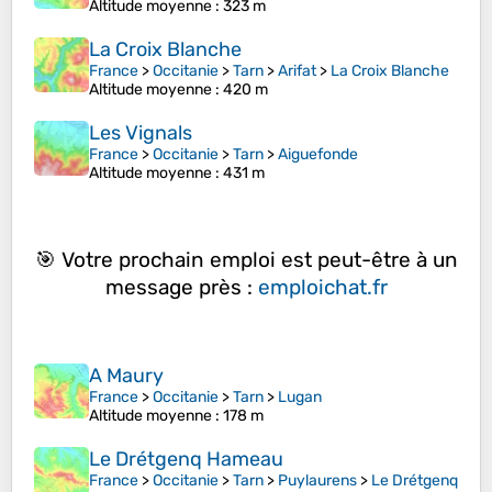
Altitude moyenne
: 323 m
La Croix Blanche
France
>
Occitanie
>
Tarn
>
Arifat
>
La Croix Blanche
Altitude moyenne
: 420 m
Les Vignals
France
>
Occitanie
>
Tarn
>
Aiguefonde
Altitude moyenne
: 431 m
🎯 Votre prochain emploi est peut-être à un
message près :
emploichat.fr
A Maury
France
>
Occitanie
>
Tarn
>
Lugan
Altitude moyenne
: 178 m
Le Drétgenq Hameau
France
>
Occitanie
>
Tarn
>
Puylaurens
>
Le Drétgenq