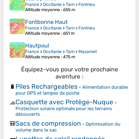
France
>
Occitanie
>
Tarn
>
Fontrieu
Altitude moyenne
: 655 m
Fontbonne Haut
France
>
Occitanie
>
Tarn
>
Fontrieu
Altitude moyenne
: 651 m
Hautpoul
France
>
Occitanie
>
Tarn
>
Mazamet
Altitude moyenne
: 475 m
Équipez-vous pour votre prochaine
aventure :
Piles Rechargeables
🔋
-
Alimentation durable
pour GPS et lampes de poche
Casquette avec Protège-Nuque
🧢
-
Protection solaire optimale pour les terrains
découverts
Sacs de compression
🎒
-
Optimisation du
volume dans le sac
Lunettes de soleil randonnée