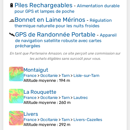
Piles Rechargeables
🔋
-
Alimentation durable
pour GPS et lampes de poche
Bonnet en Laine Mérinos
🧢
-
Régulation
thermique naturelle pour les nuits froides
GPS de Randonnée Portable
🛰️
-
Appareil
de navigation satellite robuste avec cartes
préchargées
En tant que Partenaire Amazon, ce site perçoit une commission sur
les achats éligibles sans surcoût pour vous.
Montaigut
France
>
Occitanie
>
Tarn
>
Lisle-sur-Tarn
Altitude moyenne
: 194 m
La Rouquette
France
>
Occitanie
>
Tarn
>
Lautrec
Altitude moyenne
: 260 m
Livers
France
>
Occitanie
>
Tarn
>
Livers-Cazelles
Altitude moyenne
: 292 m