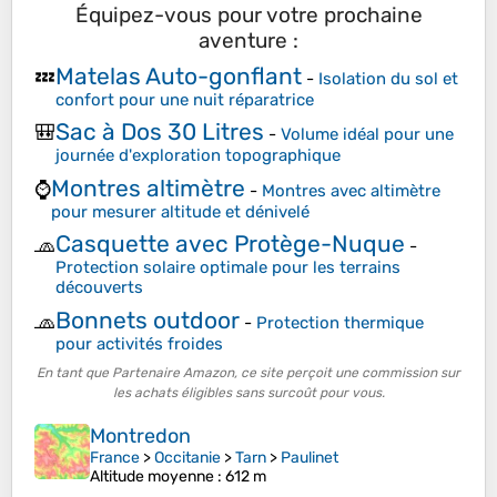
Équipez-vous pour votre prochaine
aventure :
Matelas Auto-gonflant
💤
-
Isolation du sol et
confort pour une nuit réparatrice
Sac à Dos 30 Litres
🎒
-
Volume idéal pour une
journée d'exploration topographique
Montres altimètre
⌚
-
Montres avec altimètre
pour mesurer altitude et dénivelé
Casquette avec Protège-Nuque
🧢
-
Protection solaire optimale pour les terrains
découverts
Bonnets outdoor
🧢
-
Protection thermique
pour activités froides
En tant que Partenaire Amazon, ce site perçoit une commission sur
les achats éligibles sans surcoût pour vous.
Montredon
France
>
Occitanie
>
Tarn
>
Paulinet
Altitude moyenne
: 612 m