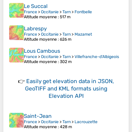
Le Succal
France
>
Occitanie
>
Tarn
>
Fontbelle
Altitude moyenne
: 517 m
Labrespy
France
>
Occitanie
>
Tarn
>
Mazamet
Altitude moyenne
: 626 m
Lous Cambous
France
>
Occitanie
>
Tarn
>
Villefranche-d'Albigeois
Altitude moyenne
: 302 m
👉
Easily
get elevation data in JSON,
GeoTIFF and KML formats
using
Elevation API
Saint-Jean
France
>
Occitanie
>
Tarn
>
Lacrouzette
Altitude moyenne
: 428 m