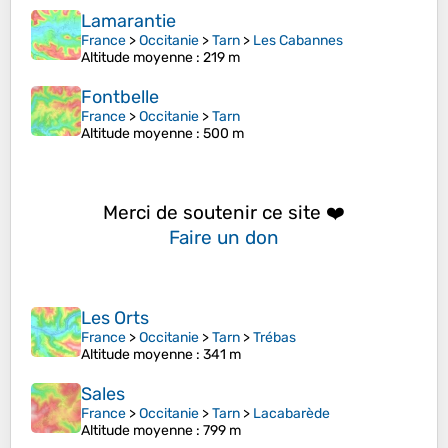
Lamarantie
France
>
Occitanie
>
Tarn
>
Les Cabannes
Altitude moyenne
: 219 m
Fontbelle
France
>
Occitanie
>
Tarn
Altitude moyenne
: 500 m
Merci de soutenir ce site ❤️
Faire un don
Les Orts
France
>
Occitanie
>
Tarn
>
Trébas
Altitude moyenne
: 341 m
Sales
France
>
Occitanie
>
Tarn
>
Lacabarède
Altitude moyenne
: 799 m