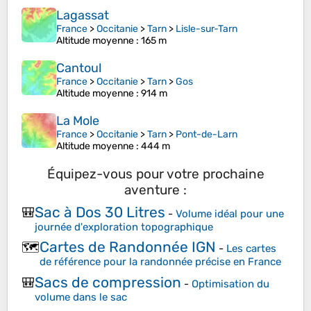
Lagassat
France
>
Occitanie
>
Tarn
>
Lisle-sur-Tarn
Altitude moyenne
: 165 m
Cantoul
France
>
Occitanie
>
Tarn
>
Gos
Altitude moyenne
: 914 m
La Mole
France
>
Occitanie
>
Tarn
>
Pont-de-Larn
Altitude moyenne
: 444 m
Équipez-vous pour votre prochaine
aventure :
Sac à Dos 30 Litres
🎒
-
Volume idéal pour une
journée d'exploration topographique
Cartes de Randonnée IGN
🗺️
-
Les cartes
de référence pour la randonnée précise en France
Sacs de compression
🎒
-
Optimisation du
volume dans le sac