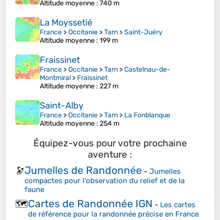
Altitude moyenne
: 740 m
La Moyssetié
France
>
Occitanie
>
Tarn
>
Saint-Juéry
Altitude moyenne
: 199 m
Fraissinet
France
>
Occitanie
>
Tarn
>
Castelnau-de-
Montmiral
>
Fraissinet
Altitude moyenne
: 227 m
Saint-Alby
France
>
Occitanie
>
Tarn
>
La Fonblanque
Altitude moyenne
: 254 m
Équipez-vous pour votre prochaine
aventure :
Jumelles de Randonnée
🔭
-
Jumelles
compactes pour l'observation du relief et de la
faune
Cartes de Randonnée IGN
🗺️
-
Les cartes
de référence pour la randonnée précise en France