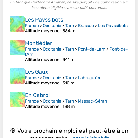
En tant que Partenaire Amazon, ce site perçoit une commission sur
les achats éligibles sans surcoût pour vous.
Les Payssibots
France
>
Occitanie
>
Tarn
>
Brassac
>
Les Payssibots
Altitude moyenne
: 584 m
Montlédier
France
>
Occitanie
>
Tarn
>
Pont-de-Larn
>
Pont-de-
l'Arn
Altitude moyenne
: 341 m
Les Gaux
France
>
Occitanie
>
Tarn
>
Labruguière
Altitude moyenne
: 310 m
En Cabrol
France
>
Occitanie
>
Tarn
>
Massac-Séran
Altitude moyenne
: 188 m
🎯 Votre prochain emploi est peut-être à un