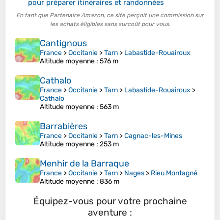
pour préparer itinéraires et randonnées
En tant que Partenaire Amazon, ce site perçoit une commission sur
les achats éligibles sans surcoût pour vous.
Cantignous
France
>
Occitanie
>
Tarn
>
Labastide-Rouairoux
Altitude moyenne
: 576 m
Cathalo
France
>
Occitanie
>
Tarn
>
Labastide-Rouairoux
>
Cathalo
Altitude moyenne
: 563 m
Barrabières
France
>
Occitanie
>
Tarn
>
Cagnac-les-Mines
Altitude moyenne
: 253 m
Menhir de la Barraque
France
>
Occitanie
>
Tarn
>
Nages
>
Rieu Montagné
Altitude moyenne
: 836 m
Équipez-vous pour votre prochaine
aventure :