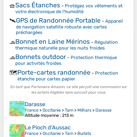
Sacs Étanches
🧺
-
Protégez vos vêtements et
votre électronique de l'humidité
GPS de Randonnée Portable
🛰️
-
Appareil
de navigation satellite robuste avec cartes
préchargées
Bonnet en Laine Mérinos
🧢
-
Régulation
thermique naturelle pour les nuits froides
Bonnets outdoor
🧢
-
Protection thermique
pour activités froides
Porte-cartes randonnée
🗺️
-
Protection
étanche pour cartes papier
En tant que Partenaire Amazon, ce site perçoit une commission sur
les achats éligibles sans surcoût pour vous.
Darasse
France
>
Occitanie
>
Tarn
>
Milhars
>
Darasse
Altitude moyenne
: 213 m
Le Pioch d'Aussac
France
>
Occitanie
>
Tarn
>
Burlats