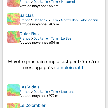
France
>
Occitanie
>
Tarn
>
Mazamet
Altitude moyenne
: 659 m
Salclas
France
>
Occitanie
>
Tarn
>
Montredon-Labessonnié
Altitude moyenne
: 489 m
Guior Bas
France
>
Occitanie
>
Tarn
>
Le Bez
Altitude moyenne
: 604 m
🎯 Votre prochain emploi est peut-être à un
message près :
emploichat.fr
Les Vidals
France
>
Occitanie
>
Tarn
>
Lacaune
Altitude moyenne
: 972 m
Le Colombier