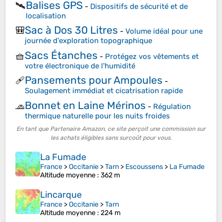
Balises GPS
🛰️
-
Dispositifs de sécurité et de
localisation
Sac à Dos 30 Litres
🎒
-
Volume idéal pour une
journée d'exploration topographique
Sacs Étanches
🧺
-
Protégez vos vêtements et
votre électronique de l'humidité
Pansements pour Ampoules
🩹
-
Soulagement immédiat et cicatrisation rapide
Bonnet en Laine Mérinos
🧢
-
Régulation
thermique naturelle pour les nuits froides
En tant que Partenaire Amazon, ce site perçoit une commission sur
les achats éligibles sans surcoût pour vous.
La Fumade
France
>
Occitanie
>
Tarn
>
Escoussens
>
La Fumade
Altitude moyenne
: 362 m
Lincarque
France
>
Occitanie
>
Tarn
Altitude moyenne
: 224 m