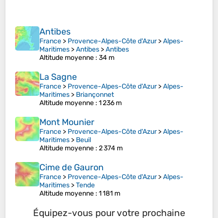
Antibes
France
>
Provence-Alpes-Côte d'Azur
>
Alpes-
Maritimes
>
Antibes
>
Antibes
Altitude moyenne
: 34 m
La Sagne
France
>
Provence-Alpes-Côte d'Azur
>
Alpes-
Maritimes
>
Briançonnet
Altitude moyenne
: 1 236 m
Mont Mounier
France
>
Provence-Alpes-Côte d'Azur
>
Alpes-
Maritimes
>
Beuil
Altitude moyenne
: 2 374 m
Cime de Gauron
France
>
Provence-Alpes-Côte d'Azur
>
Alpes-
Maritimes
>
Tende
Altitude moyenne
: 1 181 m
Équipez-vous pour votre prochaine