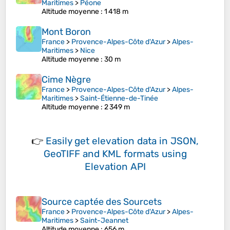
Maritimes
>
Péone
Altitude moyenne
: 1 418 m
Mont Boron
France
>
Provence-Alpes-Côte d'Azur
>
Alpes-
Maritimes
>
Nice
Altitude moyenne
: 30 m
Cime Nègre
France
>
Provence-Alpes-Côte d'Azur
>
Alpes-
Maritimes
>
Saint-Étienne-de-Tinée
Altitude moyenne
: 2 349 m
👉
Easily
get elevation data in JSON,
GeoTIFF and KML formats
using
Elevation API
Source captée des Sourcets
France
>
Provence-Alpes-Côte d'Azur
>
Alpes-
Maritimes
>
Saint-Jeannet
Altitude moyenne
: 656 m