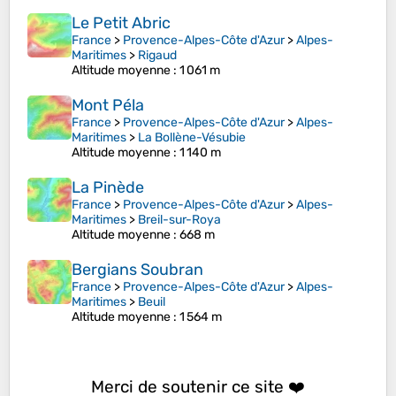
Le Petit Abric
France
>
Provence-Alpes-Côte d'Azur
>
Alpes-
Maritimes
>
Rigaud
Altitude moyenne
: 1 061 m
Mont Péla
France
>
Provence-Alpes-Côte d'Azur
>
Alpes-
Maritimes
>
La Bollène-Vésubie
Altitude moyenne
: 1 140 m
La Pinède
France
>
Provence-Alpes-Côte d'Azur
>
Alpes-
Maritimes
>
Breil-sur-Roya
Altitude moyenne
: 668 m
Bergians Soubran
France
>
Provence-Alpes-Côte d'Azur
>
Alpes-
Maritimes
>
Beuil
Altitude moyenne
: 1 564 m
Merci de soutenir ce site ❤️