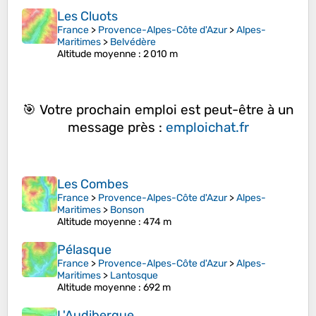
Les Cluots
France
>
Provence-Alpes-Côte d'Azur
>
Alpes-
Maritimes
>
Belvédère
Altitude moyenne
: 2 010 m
🎯 Votre prochain emploi est peut-être à un
message près :
emploichat.fr
Les Combes
France
>
Provence-Alpes-Côte d'Azur
>
Alpes-
Maritimes
>
Bonson
Altitude moyenne
: 474 m
Pélasque
France
>
Provence-Alpes-Côte d'Azur
>
Alpes-
Maritimes
>
Lantosque
Altitude moyenne
: 692 m
L'Audibergue