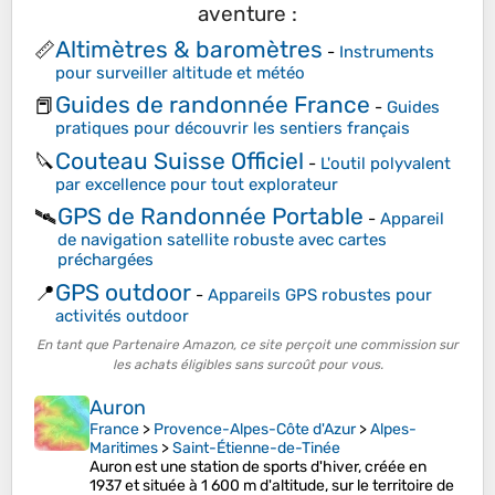
aventure :
Altimètres & baromètres
📏
-
Instruments
pour surveiller altitude et météo
Guides de randonnée France
📕
-
Guides
pratiques pour découvrir les sentiers français
Couteau Suisse Officiel
🔪
-
L'outil polyvalent
par excellence pour tout explorateur
GPS de Randonnée Portable
🛰️
-
Appareil
de navigation satellite robuste avec cartes
préchargées
GPS outdoor
📍
-
Appareils GPS robustes pour
activités outdoor
En tant que Partenaire Amazon, ce site perçoit une commission sur
les achats éligibles sans surcoût pour vous.
Auron
France
>
Provence-Alpes-Côte d'Azur
>
Alpes-
Maritimes
>
Saint-Étienne-de-Tinée
Auron est une station de sports d'hiver, créée en
1937 et située à 1 600 m d'altitude, sur le territoire de