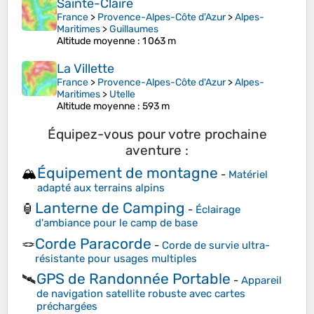
Sainte-Claire
France
>
Provence-Alpes-Côte d'Azur
>
Alpes-
Maritimes
>
Guillaumes
Altitude moyenne
: 1 063 m
La Villette
France
>
Provence-Alpes-Côte d'Azur
>
Alpes-
Maritimes
>
Utelle
Altitude moyenne
: 593 m
Équipez-vous pour votre prochaine
aventure :
Équipement de montagne
🏔️
-
Matériel
adapté aux terrains alpins
Lanterne de Camping
🏮
-
Éclairage
d'ambiance pour le camp de base
Corde Paracorde
🪢
-
Corde de survie ultra-
résistante pour usages multiples
GPS de Randonnée Portable
🛰️
-
Appareil
de navigation satellite robuste avec cartes
préchargées