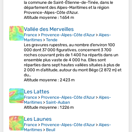
la commune de Saint-Étienne-de-Tinée, dans le
département des Alpes-Maritimes et la région
Provence-Alpes-Côte d'Azur.
Altitude moyenne
: 1 654 m
Vallée des Merveilles
France
>
Provence-Alpes-Côte d'Azur
>
Alpes-
Maritimes
>
Tende
Les gravures rupestres, au nombre d’environ 100
000 dont 37 000 figuratives, concernent 3 700
roches couvrant près de 1 400 ha répartis dans un
ensemble plus vaste de 4 000 ha. Elles sont
réparties dans sept hautes vallées situées à plus de
2 000 m d’altitude, autour du mont Bégo (2 872 m) et
du…
Altitude moyenne
: 2 423 m
Les Lattes
France
>
Provence-Alpes-Côte d'Azur
>
Alpes-
Maritimes
>
Saint-Auban
Altitude moyenne
: 1 226 m
Les Launes
France
>
Provence-Alpes-Côte d'Azur
>
Alpes-
Maritimes
>
Beuil