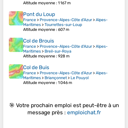
Altitude moyenne
: 1 167 m
Pont du Loup
France
>
Provence-Alpes-Côte d'Azur
>
Alpes-
Maritimes
>
Tourrettes-sur-Loup
Altitude moyenne
: 607 m
Col de Brouis
France
>
Provence-Alpes-Côte d'Azur
>
Alpes-
Maritimes
>
Breil-sur-Roya
Altitude moyenne
: 928 m
Col de Buis
France
>
Provence-Alpes-Côte d'Azur
>
Alpes-
Maritimes
>
Briançonnet
>
Le Pouyol
Altitude moyenne
: 1 046 m
🎯 Votre prochain emploi est peut-être à un
message près :
emploichat.fr