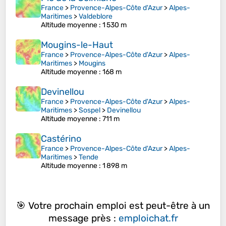
France
>
Provence-Alpes-Côte d'Azur
>
Alpes-
Maritimes
>
Valdeblore
Altitude moyenne
: 1 530 m
Mougins-le-Haut
France
>
Provence-Alpes-Côte d'Azur
>
Alpes-
Maritimes
>
Mougins
Altitude moyenne
: 168 m
Devinellou
France
>
Provence-Alpes-Côte d'Azur
>
Alpes-
Maritimes
>
Sospel
>
Devinellou
Altitude moyenne
: 711 m
Castérino
France
>
Provence-Alpes-Côte d'Azur
>
Alpes-
Maritimes
>
Tende
Altitude moyenne
: 1 898 m
🎯 Votre prochain emploi est peut-être à un
message près :
emploichat.fr