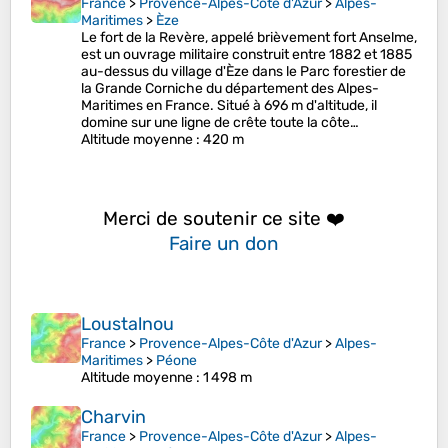
France
>
Provence-Alpes-Côte d'Azur
>
Alpes-
Maritimes
>
Èze
Le fort de la Revère, appelé brièvement fort Anselme,
est un ouvrage militaire construit entre 1882 et 1885
au-dessus du village d'Èze dans le Parc forestier de
la Grande Corniche du département des Alpes-
Maritimes en France. Situé à 696 m d'altitude, il
domine sur une ligne de crête toute la côte…
Altitude moyenne
: 420 m
Merci de soutenir ce site ❤️
Faire un don
Loustalnou
France
>
Provence-Alpes-Côte d'Azur
>
Alpes-
Maritimes
>
Péone
Altitude moyenne
: 1 498 m
Charvin
France
>
Provence-Alpes-Côte d'Azur
>
Alpes-