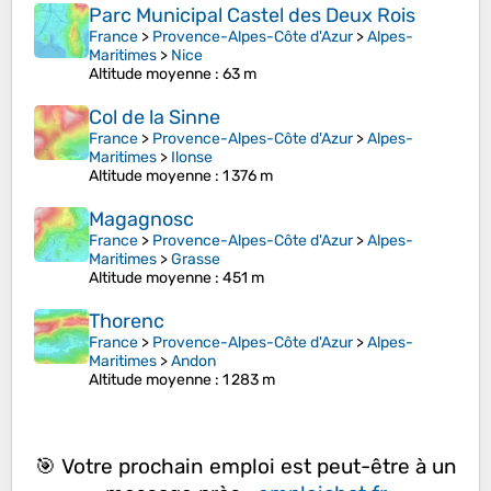
Parc Municipal Castel des Deux Rois
France
>
Provence-Alpes-Côte d'Azur
>
Alpes-
Maritimes
>
Nice
Altitude moyenne
: 63 m
Col de la Sinne
France
>
Provence-Alpes-Côte d'Azur
>
Alpes-
Maritimes
>
Ilonse
Altitude moyenne
: 1 376 m
Magagnosc
France
>
Provence-Alpes-Côte d'Azur
>
Alpes-
Maritimes
>
Grasse
Altitude moyenne
: 451 m
Thorenc
France
>
Provence-Alpes-Côte d'Azur
>
Alpes-
Maritimes
>
Andon
Altitude moyenne
: 1 283 m
🎯 Votre prochain emploi est peut-être à un