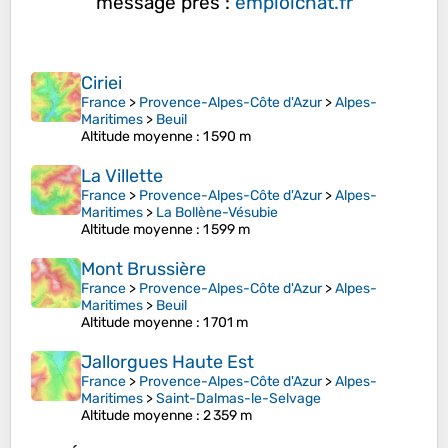
message près :
emploichat.fr
Ciriei
France
>
Provence-Alpes-Côte d'Azur
>
Alpes-
Maritimes
>
Beuil
Altitude moyenne
: 1 590 m
La Villette
France
>
Provence-Alpes-Côte d'Azur
>
Alpes-
Maritimes
>
La Bollène-Vésubie
Altitude moyenne
: 1 599 m
Mont Brussière
France
>
Provence-Alpes-Côte d'Azur
>
Alpes-
Maritimes
>
Beuil
Altitude moyenne
: 1 701 m
Jallorgues Haute Est
France
>
Provence-Alpes-Côte d'Azur
>
Alpes-
Maritimes
>
Saint-Dalmas-le-Selvage
Altitude moyenne
: 2 359 m