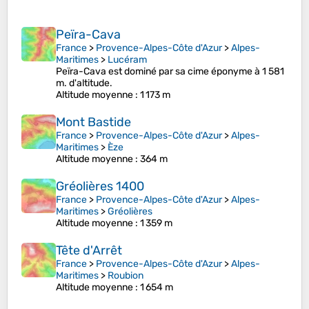
Peïra-Cava
France
>
Provence-Alpes-Côte d'Azur
>
Alpes-
Maritimes
>
Lucéram
Peïra-Cava est dominé par sa cime éponyme à 1 581
m. d'altitude.
Altitude moyenne
: 1 173 m
Mont Bastide
France
>
Provence-Alpes-Côte d'Azur
>
Alpes-
Maritimes
>
Èze
Altitude moyenne
: 364 m
Gréolières 1400
France
>
Provence-Alpes-Côte d'Azur
>
Alpes-
Maritimes
>
Gréolières
Altitude moyenne
: 1 359 m
Tête d'Arrêt
France
>
Provence-Alpes-Côte d'Azur
>
Alpes-
Maritimes
>
Roubion
Altitude moyenne
: 1 654 m