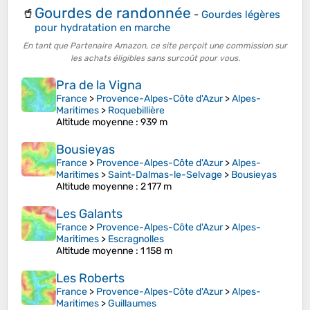
Gourdes de randonnée
🥤
-
Gourdes légères
pour hydratation en marche
En tant que Partenaire Amazon, ce site perçoit une commission sur
les achats éligibles sans surcoût pour vous.
Pra de la Vigna
France
>
Provence-Alpes-Côte d'Azur
>
Alpes-
Maritimes
>
Roquebillière
Altitude moyenne
: 939 m
Bousieyas
France
>
Provence-Alpes-Côte d'Azur
>
Alpes-
Maritimes
>
Saint-Dalmas-le-Selvage
>
Bousieyas
Altitude moyenne
: 2 177 m
Les Galants
France
>
Provence-Alpes-Côte d'Azur
>
Alpes-
Maritimes
>
Escragnolles
Altitude moyenne
: 1 158 m
Les Roberts
France
>
Provence-Alpes-Côte d'Azur
>
Alpes-
Maritimes
>
Guillaumes