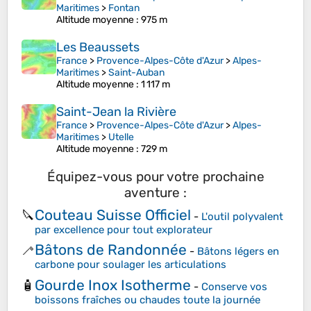
Maritimes
>
Fontan
Altitude moyenne
: 975 m
Les Beaussets
France
>
Provence-Alpes-Côte d'Azur
>
Alpes-
Maritimes
>
Saint-Auban
Altitude moyenne
: 1 117 m
Saint-Jean la Rivière
France
>
Provence-Alpes-Côte d'Azur
>
Alpes-
Maritimes
>
Utelle
Altitude moyenne
: 729 m
Équipez-vous pour votre prochaine
aventure :
Couteau Suisse Officiel
🔪
-
L'outil polyvalent
par excellence pour tout explorateur
Bâtons de Randonnée
🦯
-
Bâtons légers en
carbone pour soulager les articulations
Gourde Inox Isotherme
🧴
-
Conserve vos
boissons fraîches ou chaudes toute la journée