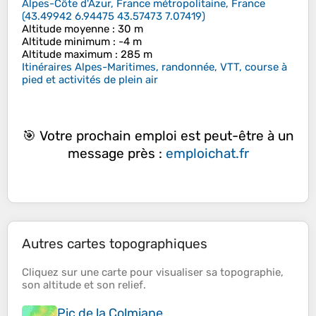
Alpes-Côte d'Azur, France métropolitaine, France
(
43.49942 6.94475 43.57473 7.07419
)
Altitude moyenne
: 30 m
Altitude minimum
: -4 m
Altitude maximum
: 285 m
Itinéraires Alpes-Maritimes, randonnée, VTT, course à
pied et activités de plein air
🎯 Votre prochain emploi est peut-être à un
message près :
emploichat.fr
Autres cartes topographiques
Cliquez sur une
carte
pour visualiser sa
topographie
,
son
altitude
et son
relief
.
Pic de la Colmiane