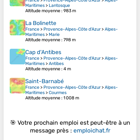
France
>
Provence-Alpes-Côte d'Azur
>
Alpes-
Maritimes
>
Lantosque
Altitude moyenne
: 983 m
La Bolinette
France
>
Provence-Alpes-Côte d'Azur
>
Alpes-
Maritimes
>
Marie
Altitude moyenne
: 798 m
Cap d'Antibes
France
>
Provence-Alpes-Côte d'Azur
>
Alpes-
Maritimes
>
Antibes
Altitude moyenne
: 4 m
Saint-Barnabé
France
>
Provence-Alpes-Côte d'Azur
>
Alpes-
Maritimes
>
Courmes
Altitude moyenne
: 1 008 m
🎯 Votre prochain emploi est peut-être à un
message près :
emploichat.fr